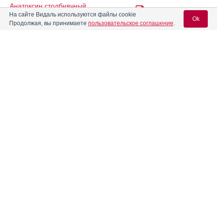
Анатоксин столбнячный
Инструкция
очищенный адсорбированный
На сайте Видаль используются файлы cookie
жидкий (АС-анатоксин)
Ok
Продолжая, вы принимаете
пользовательское соглашение
.
Анатоксин столбнячный
очищенный адсорбированный
Инструкция
жидкий для доноров (АС-
Вход для специалистов
анатоксин для доноров)
E-mail учетной записи Vidal:
Андипал
Инструкция
Пароль:
Андипал Авексима
Инструкция
Апо-Карбамазепин
Инструкция
Регистрация
Забыли пароль?
Апрепитант
Инструкция