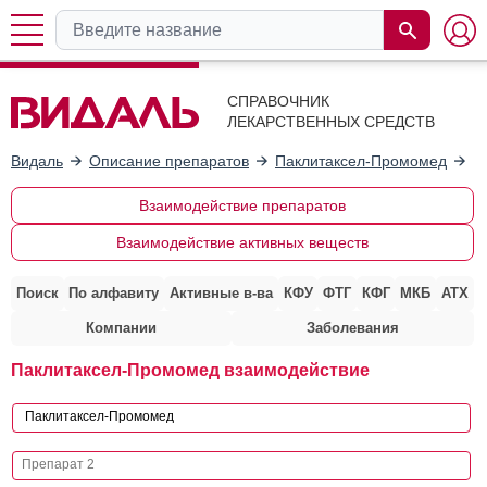
СПРАВОЧНИК
ЛЕКАРСТВЕННЫХ СРЕДСТВ
Видаль
Описание препаратов
Паклитаксел-Промомед
В
Взаимодействие препаратов
Взаимодействие активных веществ
Поиск
По алфавиту
Активные в-ва
КФУ
ФТГ
КФГ
МКБ
АТХ
Компании
Заболевания
Паклитаксел-Промомед взаимодействие