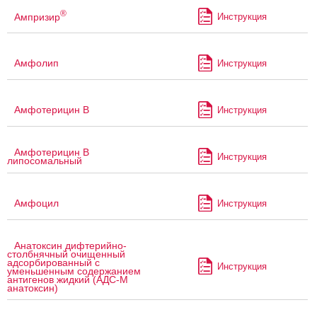
®
Ампризир
Инструкция
Амфолип
Инструкция
Амфотерицин В
Инструкция
Амфотерицин В
Инструкция
липосомальный
Амфоцил
Инструкция
Анатоксин дифтерийно-
столбнячный очищенный
адсорбированный с
Инструкция
уменьшенным содержанием
антигенов жидкий (АДС-М
анатоксин)