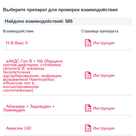
Выберите препарат для проверки взаимодействия
Найдено взаимодействий:
565
Взаимодействие
Страница препарата
H-B-Вакс II
Инструкция
аАКДС-Геп B + Hib (Вакцина
против дифтерии, столбняка,
гепатита B, коклюша
бесклеточная,
Инструкция
адсорбированная, инфекции,
вызываемой Haemophilus
influenzae тип b,
конъюгированная
синтетическая)
Абакавир + Зидовудин +
Инструкция
Ламивудин
Аваксим 160
Инструкция