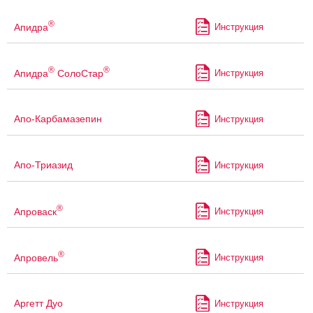
®
Апидра
Инструкция
®
®
Апидра
СолоСтар
Инструкция
Апо-Карбамазепин
Инструкция
Апо-Триазид
Инструкция
®
Апроваск
Инструкция
®
Апровель
Инструкция
Аргетт Дуо
Инструкция