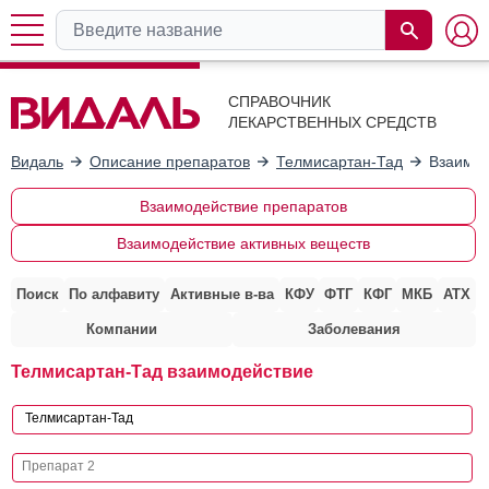
СПРАВОЧНИК
ЛЕКАРСТВЕННЫХ СРЕДСТВ
Видаль
Описание препаратов
Телмисартан-Тад
Взаимод
Взаимодействие препаратов
Взаимодействие активных веществ
Поиск
По алфавиту
Активные в-ва
КФУ
ФТГ
КФГ
МКБ
АТХ
Компании
Заболевания
Телмисартан-Тад взаимодействие