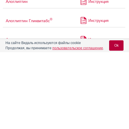
Алоглиптин
Инструкция
®
Алоглиптин Гликвитабс
Инструкция
Алпразолам
Инструкция
На сайте Видаль используются файлы cookie
Ok
Продолжая, вы принимаете
пользовательское соглашение
.
®
Алтумвен
Инструкция
Вход для специалистов
E-mail учетной записи Vidal:
Альгофетин
Инструкция
Пароль:
Альдактон
Инструкция
Альфабрим
Инструкция