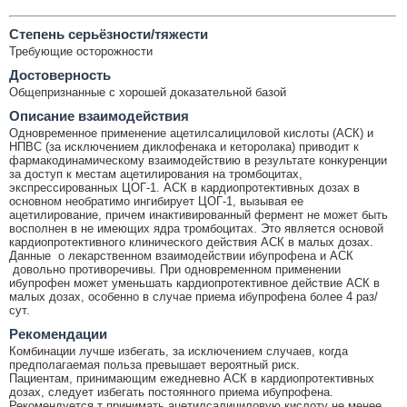
Cтепень серьёзности/тяжести
Требующие осторожности
Достоверность
Общепризнанные с хорошей доказательной базой
Описание взаимодействия
Одновременное применение ацетилсалициловой кислоты (АСК) и
НПВС (за исключением диклофенака и кеторолака) приводит к
фармакодинамическому взаимодействию в результате конкуренции
за доступ к местам ацетилирования на тромбоцитах,
экспрессированных ЦОГ-1. АСК в кардиопротективных дозах в
основном необратимо ингибирует ЦОГ-1, вызывая ее
ацетилирование, причем инактивированный фермент не может быть
восполнен в не имеющих ядра тромбоцитах. Это является основой
кардиопротективного клинического действия АСК в малых дозах.
Данные о лекарственном взаимодействии ибупрофена и АСК
довольно противоречивы. При одновременном применении
ибупрофен может уменьшать кардиопротективное действие АСК в
малых дозах, особенно в случае приема ибупрофена более 4 раз/
сут.
Рекомендации
Комбинации лучше избегать, за исключением случаев, когда
предполагаемая польза превышает вероятный риск.
Пациентам, принимающим ежедневно АСК в кардиопротективных
дозах, следует избегать постоянного приема ибупрофена.
Рекомендуется т принимать ацетилсалициловую кислоту не менее