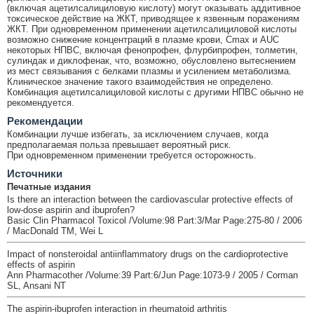
(включая ацетилсалициловую кислоту) могут оказывать аддитивное
токсическое действие на ЖКТ, приводящее к язвенным поражениям
ЖКТ. При одновременном применении ацетилсалициловой кислоты
возможно снижение концентраций в плазме крови, Cmax и AUC
некоторых НПВС, включая фенопрофен, флурбипрофен, толметин,
сулиндак и диклофенак, что, возможно, обусловлено вытеснением
из мест связывания с белками плазмы и усилением метаболизма.
Клиническое значение такого взаимодействия не определено.
Комбинация ацетилсалициловой кислоты с другими НПВС обычно не
рекомендуется.
Рекомендации
Комбинации лучше избегать, за исключением случаев, когда
предполагаемая польза превышает вероятный риск.
При одновременном применении требуется осторожность.
Источники
Печатные издания
Is there an interaction between the cardiovascular protective effects of
low-dose aspirin and ibuprofen?
Basic Clin Pharmacol Toxicol /Volume:98 Part:3/Mar Page:275-80 / 2006
/ MacDonald TM, Wei L
Impact of nonsteroidal antiinflammatory drugs on the cardioprotective
effects of aspirin
Ann Pharmacother /Volume:39 Part:6/Jun Page:1073-9 / 2005 / Corman
SL, Ansani NT
The aspirin-ibuprofen interaction in rheumatoid arthritis