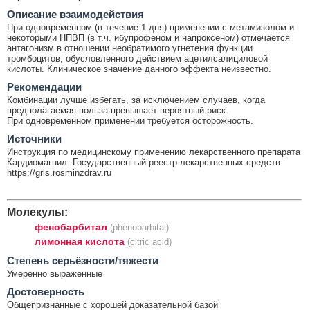
Описание взаимодействия
При одновременном (в течение 1 дня) применении с метамизолом и
некоторыми НПВП (в т.ч. ибупрофеном и напроксеном) отмечается
антагонизм в отношении необратимого угнетения функции
тромбоцитов, обусловленного действием ацетилсалициловой
кислоты. Клиническое значение данного эффекта неизвестно.
Рекомендации
Комбинации лучше избегать, за исключением случаев, когда
предполагаемая польза превышает вероятный риск.
При одновременном применении требуется осторожность.
Источники
Инструкция по медицинскому применению лекарственного препарата
Кардиомагнил. Государственный реестр лекарственных средств
https://grls.rosminzdrav.ru
Молекулы:
фенобарбитал
(phenobarbital)
лимонная кислота
(citric acid)
Cтепень серьёзности/тяжести
Умеренно выраженные
Достоверность
Общепризнанные с хорошей доказательной базой