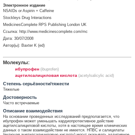
Электронное издание
NSAIDs or Aspirin + Caffeine
Stockleys Drug Interactions
MedicinesComplete RPS Publishing London UK
Ссылка: http://www.medicinescomplete.com/mc
Дата: 30/07/2008
Автор(ы): Baxter K (ed)
Молекулы:
ибупрофен
(ibuprofen)
ацетилсалициловая кислота
(acetylsalicylic acid)
Cтепень серьёзности/тяжести
Тяжелые
Достоверность
Часто встречаемые
Описание взаимодействия
На основании проведенных исследований предполагается, что
ибупрофен может уменьшать кардиопротективное действие
ацетилсалициловой кислоты, хотя в настоящее время клинических
данных о таком взаимодействии не имеется. НПВС и салицилаты
(включая ацетилсалициловую кислоту) могут оказывать аддитивное