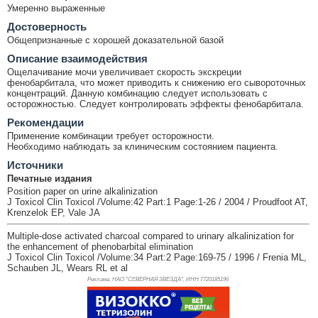
Умеренно выраженные
Достоверность
Общепризнанные с хорошей доказательной базой
Описание взаимодействия
Ощелачивание мочи увеличивает скорость экскреции
фенобарбитала, что может приводить к снижению его сывороточных
концентраций. Данную комбинацию следует использовать с
осторожностью. Следует контролировать эффекты фенобарбитала.
Рекомендации
Применение комбинации требует осторожности.
Необходимо наблюдать за клиническим состоянием пациента.
Источники
Печатные издания
Position paper on urine alkalinization
J Toxicol Clin Toxicol /Volume:42 Part:1 Page:1-26 / 2004 / Proudfoot AT,
Krenzelok EP, Vale JA
Multiple-dose activated charcoal compared to urinary alkalinization for
the enhancement of phenobarbital elimination
J Toxicol Clin Toxicol /Volume:34 Part:2 Page:169-75 / 1996 / Frenia ML,
Schauben JL, Wears RL et al
Реклама. НАО "СЕВЕРНАЯ ЗВЕЗДА", ИНН 772
0185196