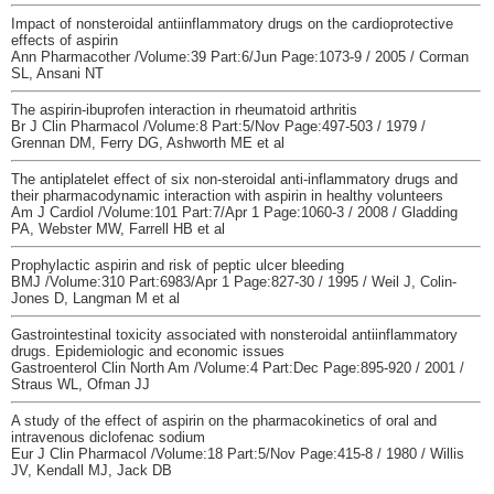
Impact of nonsteroidal antiinflammatory drugs on the cardioprotective
effects of aspirin
Ann Pharmacother /Volume:39 Part:6/Jun Page:1073-9 / 2005 / Corman
SL, Ansani NT
The aspirin-ibuprofen interaction in rheumatoid arthritis
Br J Clin Pharmacol /Volume:8 Part:5/Nov Page:497-503 / 1979 /
Grennan DM, Ferry DG, Ashworth ME et al
The antiplatelet effect of six non-steroidal anti-inflammatory drugs and
their pharmacodynamic interaction with aspirin in healthy volunteers
Am J Cardiol /Volume:101 Part:7/Apr 1 Page:1060-3 / 2008 / Gladding
PA, Webster MW, Farrell HB et al
Prophylactic aspirin and risk of peptic ulcer bleeding
BMJ /Volume:310 Part:6983/Apr 1 Page:827-30 / 1995 / Weil J, Colin-
Jones D, Langman M et al
Gastrointestinal toxicity associated with nonsteroidal antiinflammatory
drugs. Epidemiologic and economic issues
Gastroenterol Clin North Am /Volume:4 Part:Dec Page:895-920 / 2001 /
Straus WL, Ofman JJ
A study of the effect of aspirin on the pharmacokinetics of oral and
intravenous diclofenac sodium
Eur J Clin Pharmacol /Volume:18 Part:5/Nov Page:415-8 / 1980 / Willis
JV, Kendall MJ, Jack DB