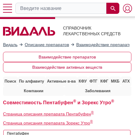
СПРАВОЧНИК
ЛЕКАРСТВЕННЫХ СРЕДСТВ
Видаль
Описание препаратов
Взаимодействие препаратов
Взаимодействие препаратов
Взаимодействие активных веществ
Поиск
По алфавиту
Активные в-ва
КФУ
ФТГ
КФГ
МКБ
АТХ
Компании
Заболевания
®
®
Совместимость Пентабуфен
и Зорекс Утро
®
Страница описания препарата Пентабуфен
®
Страница описания препарата Зорекс Утро