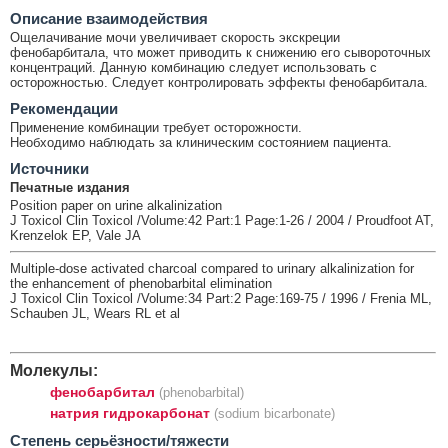
Описание взаимодействия
Ощелачивание мочи увеличивает скорость экскреции
фенобарбитала, что может приводить к снижению его сывороточных
концентраций. Данную комбинацию следует использовать с
осторожностью. Следует контролировать эффекты фенобарбитала.
Рекомендации
Применение комбинации требует осторожности.
Необходимо наблюдать за клиническим состоянием пациента.
Источники
Печатные издания
Position paper on urine alkalinization
J Toxicol Clin Toxicol /Volume:42 Part:1 Page:1-26 / 2004 / Proudfoot AT,
Krenzelok EP, Vale JA
Multiple-dose activated charcoal compared to urinary alkalinization for
the enhancement of phenobarbital elimination
J Toxicol Clin Toxicol /Volume:34 Part:2 Page:169-75 / 1996 / Frenia ML,
Schauben JL, Wears RL et al
Молекулы:
фенобарбитал
(phenobarbital)
натрия гидрокарбонат
(sodium bicarbonate)
Cтепень серьёзности/тяжести