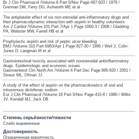
Br J Clin Pharmacol /Volume:8 Part:5/Nov Page:497-503 / 1979 /
Grennan DM, Ferry DG, Ashworth ME et al
The antiplatelet effect of six non-steroidal anti-inflammatory drugs and
their pharmacodynamic interaction with aspirin in healthy volunteers
Am J Cardiol /Volume:101 Part:7/Apr 1 Page:1060-3 / 2008 / Gladding
PA, Webster MW, Farrell HB et al
Prophylactic aspirin and risk of peptic ulcer bleeding
BMJ /Volume:310 Part:6983/Apr 1 Page:827-30 / 1995 / Weil J, Colin-
Jones D, Langman M et al
Gastrointestinal toxicity associated with nonsteroidal antiinflammatory
drugs. Epidemiologic and economic issues
Gastroenterol Clin North Am /Volume:4 Part:Dec Page:895-920 / 2001 /
Straus WL, Ofman JJ
A study of the effect of aspirin on the pharmacokinetics of oral and
intravenous diclofenac sodium
Eur J Clin Pharmacol /Volume:18 Part:5/Nov Page:415-8 / 1980 / Willis
JV, Kendall MJ, Jack DB
Cтепень серьёзности/тяжести
Слабо выраженные
Достоверность
Ограниченная вероятность