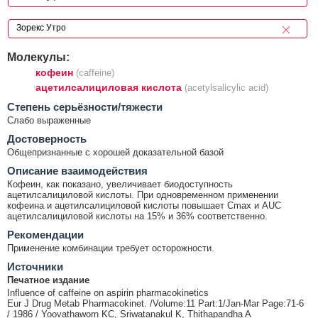
Молекулы:
кофеин
(caffeine)
ацетилсалициловая кислота
(acetylsalicylic acid)
Cтепень серьёзности/тяжести
Слабо выраженные
Достоверность
Общепризнанные с хорошей доказательной базой
Описание взаимодействия
Кофеин, как показано, увеличивает биодоступность
ацетилсалициловой кислоты. При одновременном применении
кофеина и ацетилсалициловой кислоты повышает Cmax и AUC
ацетилсалициловой кислоты на 15% и 36% соответственно.
Рекомендации
Применение комбинации требует осторожности.
Источники
Печатное издание
Influence of caffeine on aspirin pharmacokinetics
Eur J Drug Metab Pharmacokinet. /Volume:11 Part:1/Jan-Mar Page:71-6
/ 1986 / Yoovathaworn KC, Sriwatanakul K, Thithapandha A