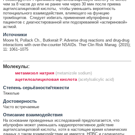
чем за 8 часов до или не ранее чем через 30 мин после приема
ацетилсалициловой кислоты, чтобы уменьшить вероятность
потенциального взаимодействия, влияющего на функцию
тромбоцитов. Следует избегать применения ибупрофена у
пациентов с диагностированной или подозреваемой «аспириновой»
астмой.
Источники
Moore N, Pollack Ch., Butkerait P. Adverse drug reactions and drug-drug
interactions with over-the-counter NSAIDs. Ther Clin Risk Manag. (2015);
11: 1061–1075
Молекулы:
метамизол натрия
(metamizole sodium)
ацетилсалициловая кислота
(acetylsalicylic acid)
Cтепень серьёзности/тяжести
Тяжелые
Достоверность
Часто встречаемые
Описание взаимодействия
На основании проведенных исследований предполагается, что
ибупрофен может уменьшать кардиопротективное действие
ацетилсалициловой кислоты, хотя в настоящее время клинических
данных о таком взаимодействии не имеется. НПВС и салицилаты