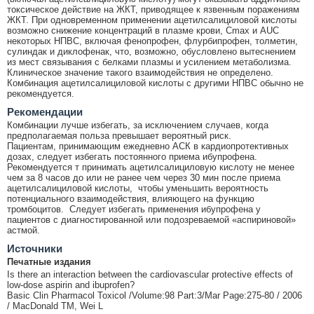
токсическое действие на ЖКТ, приводящее к язвенным поражениям
ЖКТ. При одновременном применении ацетилсалициловой кислоты
возможно снижение концентраций в плазме крови, Cmax и AUC
некоторых НПВС, включая фенопрофен, флурбипрофен, толметин,
сулиндак и диклофенак, что, возможно, обусловлено вытеснением
из мест связывания с белками плазмы и усилением метаболизма.
Клиническое значение такого взаимодействия не определено.
Комбинация ацетилсалициловой кислоты с другими НПВС обычно не
рекомендуется.
Рекомендации
Комбинации лучше избегать, за исключением случаев, когда
предполагаемая польза превышает вероятный риск.
Пациентам, принимающим ежедневно АСК в кардиопротективных
дозах, следует избегать постоянного приема ибупрофена.
Рекомендуется т принимать ацетилсалициловую кислоту не менее
чем за 8 часов до или не ранее чем через 30 мин после приема
ацетилсалициловой кислоты, чтобы уменьшить вероятность
потенциального взаимодействия, влияющего на функцию
тромбоцитов. Следует избегать применения ибупрофена у
пациентов с диагностированной или подозреваемой «аспириновой»
астмой.
Источники
Печатные издания
Is there an interaction between the cardiovascular protective effects of
low-dose aspirin and ibuprofen?
Basic Clin Pharmacol Toxicol /Volume:98 Part:3/Mar Page:275-80 / 2006
/ MacDonald TM, Wei L