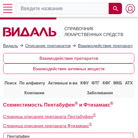
СПРАВОЧНИК
ЛЕКАРСТВЕННЫХ СРЕДСТВ
Видаль
Описание препаратов
Взаимодействие препаратов
Взаимодействие препаратов
Взаимодействие активных веществ
Поиск
По алфавиту
Активные в-ва
КФУ
ФТГ
КФГ
МКБ
АТХ
Компании
Заболевания
®
®
Совместимость Пентабуфен
и Фтизамакс
®
Страница описания препарата Пентабуфен
®
Страница описания препарата Фтизамакс