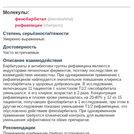
Молекулы:
фенобарбитал
(phenobarbital)
рифампицин
(rifampicin)
Cтепень серьёзности/тяжести
Умеренно выраженные
Достоверность
Часто встречаемые
Описание взаимодействия
Барбитураты и антибиотики группы рифамицина являются
индукторами печеночных ферментов, поэтому последствия их
взаимодействия неизвестны. При одновременном применении с
рифампицином наблюдается значительное повышение клиренса
гексобарбитала у здоровых добровольцев. В исследовании,
включающее 11 пациентов с холестазом T1/2 гексобарбитала
уменьшался, и его клиренс возрастал в 2 раза. Концентрация
рифампицина в плазме крови уменьшалась на 20-40% у 12 из 15
пациентов, получавших фенобарбитал в 1 исследовании, при этом в
другом исследовании показано уменьшение T1/2 рифампицина, что
обусловлено действием фенобарбитала. При одновременном
применении требуется клинический контроль для выявления
уменьшения эффективности обоих препаратов.
Рекомендации
Применение комбинации требует осторожности.