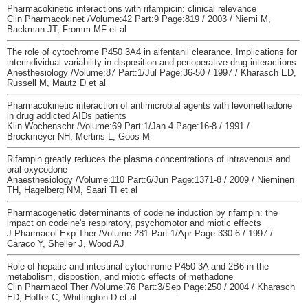
Pharmacokinetic interactions with rifampicin: clinical relevance
Clin Pharmacokinet /Volume:42 Part:9 Page:819 / 2003 / Niemi M,
Backman JT, Fromm MF et al
The role of cytochrome P450 3A4 in alfentanil clearance. Implications for
interindividual variability in disposition and perioperative drug interactions
Anesthesiology /Volume:87 Part:1/Jul Page:36-50 / 1997 / Kharasch ED,
Russell M, Mautz D et al
Pharmacokinetic interaction of antimicrobial agents with levomethadone
in drug addicted AIDs patients
Klin Wochenschr /Volume:69 Part:1/Jan 4 Page:16-8 / 1991 /
Brockmeyer NH, Mertins L, Goos M
Rifampin greatly reduces the plasma concentrations of intravenous and
oral oxycodone
Anaesthesiology /Volume:110 Part:6/Jun Page:1371-8 / 2009 / Nieminen
TH, Hagelberg NM, Saari TI et al
Pharmacogenetic determinants of codeine induction by rifampin: the
impact on codeine's respiratory, psychomotor and miotic effects
J Pharmacol Exp Ther /Volume:281 Part:1/Apr Page:330-6 / 1997 /
Caraco Y, Sheller J, Wood AJ
Role of hepatic and intestinal cytochrome P450 3A and 2B6 in the
metabolism, dispostion, and miotic effects of methadone
Clin Pharmacol Ther /Volume:76 Part:3/Sep Page:250 / 2004 / Kharasch
ED, Hoffer C, Whittington D et al