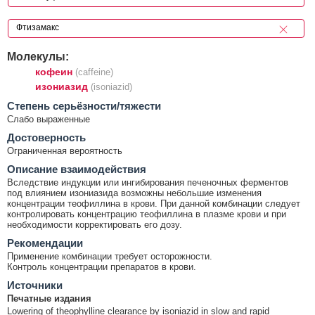
Молекулы:
кофеин
(caffeine)
изониазид
(isoniazid)
Cтепень серьёзности/тяжести
Слабо выраженные
Достоверность
Ограниченная вероятность
Описание взаимодействия
Вследствие индукции или ингибирования печеночных ферментов
под влиянием изониазида возможны небольшие изменения
концентрации теофиллина в крови. При данной комбинации следует
контролировать концентрацию теофиллина в плазме крови и при
необходимости корректировать его дозу.
Рекомендации
Применение комбинации требует осторожности.
Контроль концентрации препаратов в крови.
Источники
Печатные издания
Lowering of theophylline clearance by isoniazid in slow and rapid