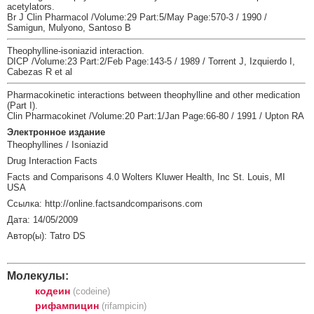
acetylators.
Br J Clin Pharmacol /Volume:29 Part:5/May Page:570-3 / 1990 /
Samigun, Mulyono, Santoso B
Theophylline-isoniazid interaction.
DICP /Volume:23 Part:2/Feb Page:143-5 / 1989 / Torrent J, Izquierdo I,
Cabezas R et al
Pharmacokinetic interactions between theophylline and other medication
(Part I).
Clin Pharmacokinet /Volume:20 Part:1/Jan Page:66-80 / 1991 / Upton RA
Электронное издание
Theophyllines / Isoniazid
Drug Interaction Facts
Facts and Comparisons 4.0 Wolters Kluwer Health, Inc St. Louis, MI
USA
Ссылка: http://online.factsandcomparisons.com
Дата: 14/05/2009
Автор(ы): Tatro DS
Молекулы:
кодеин
(codeine)
рифампицин
(rifampicin)