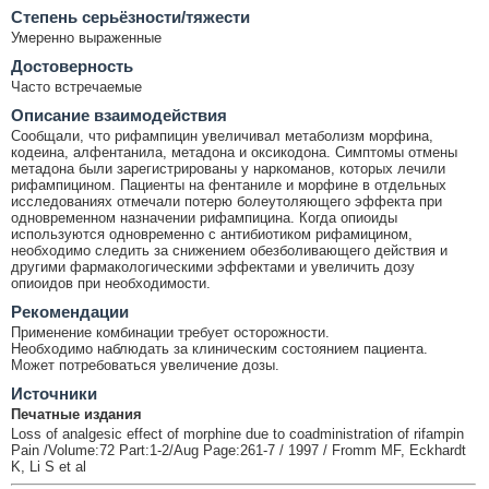
Cтепень серьёзности/тяжести
Умеренно выраженные
Достоверность
Часто встречаемые
Описание взаимодействия
Сообщали, что рифампицин увеличивал метаболизм морфина,
кодеина, алфентанила, метадона и оксикодона. Симптомы отмены
метадона были зарегистрированы у наркоманов, которых лечили
рифампицином. Пациенты на фентаниле и морфине в отдельных
исследованиях отмечали потерю болеутоляющего эффекта при
одновременном назначении рифампицина. Когда опиоиды
используются одновременно с антибиотиком рифамицином,
необходимо следить за снижением обезболивающего действия и
другими фармакологическими эффектами и увеличить дозу
опиоидов при необходимости.
Рекомендации
Применение комбинации требует осторожности.
Необходимо наблюдать за клиническим состоянием пациента.
Может потребоваться увеличение дозы.
Источники
Печатные издания
Loss of analgesic effect of morphine due to coadministration of rifampin
Pain /Volume:72 Part:1-2/Aug Page:261-7 / 1997 / Fromm MF, Eckhardt
K, Li S et al