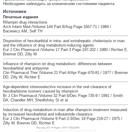
Необходимо наблюдать за клиническим состоянием пациента.
Источники
Печатные издания
Rifampin drug interactions
Arch Intern Med /Volume:144 Part:8/Aug Page:1667-71 / 1984 /
Baciewicz AM, Self TH
Disposition of hexobarbital in intra- and extrahepatic cholestasis in man
and the influence of drug metabolism-inducing agents
Eur J Clin Pharmacol /Volume:17 Part:3 Page:197-202 / 1980 / Richter E,
Breimer DD, Zilly W
Influence of rifampicin on drug metabolism: differences between
hexobarbital and antipyrine
Clin Pharmacol Ther /Volume:21 Part:4/Apr Page:470-81 / 1977 / Breimer
DD, Zilly W, Richter E
Age-dependent stereoselective increase in the oral clearance of
hexobarbitone isomers caused by rifampicin
Br J Clin Pharmacol /Volume:32 Part:6/Dec Page:735-9 / 1991 / Smith
DA, Chandler MH, Shedlofsky SI et al
Induction of drug metabolism in man after rifampicin treatmenr measured
by increased hexobarbital and tolbutamide clearance
Eur J Clin Pharmacol /Volume:9 Part:2-3/Dec 19 Page:219-27 / 1975 /
Zilly W, Breimer DD, Richter E
Реклама. АО «Р-Фарм», ИНН 772
6311464