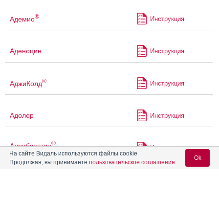
®
Адемио
Инструкция
Аденоцин
Инструкция
®
АджиКолд
Инструкция
Адолор
Инструкция
®
Адрибластин
Инструкция
быстрорастворимый
На сайте Видаль используются файлы cookie
Ok
Продолжая, вы принимаете
пользовательское соглашение
.
®
Адрибластин
НоваМедика
Инструкция
быстрорастворимый
Вход для специалистов
E-mail учетной записи Vidal:
Аерран
Инструкция