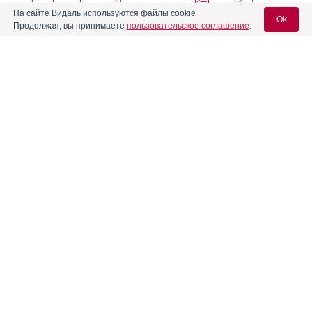
На сайте Видаль используются файлы cookie
Ok
Продолжая, вы принимаете
пользовательское соглашение
.
Абиратерон-ТЛ
Инструкция
Вход для специалистов
Абитаксел
Инструкция
E-mail учетной записи Vidal:
Абитера
Инструкция
Пароль:
Абраксан
Инструкция
Авандаглим
Инструкция
Регистрация
Забыли пароль?
®
Авелокс
®
Авиамарин
Инструкция