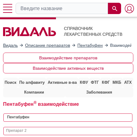
СПРАВОЧНИК
ЛЕКАРСТВЕННЫХ СРЕДСТВ
Видаль
Описание препаратов
Пентабуфен
Взаимодейст
Взаимодействие препаратов
Взаимодействие активных веществ
Поиск
По алфавиту
Активные в-ва
КФУ
ФТГ
КФГ
МКБ
АТХ
Компании
Заболевания
®
Пентабуфен
взаимодействие