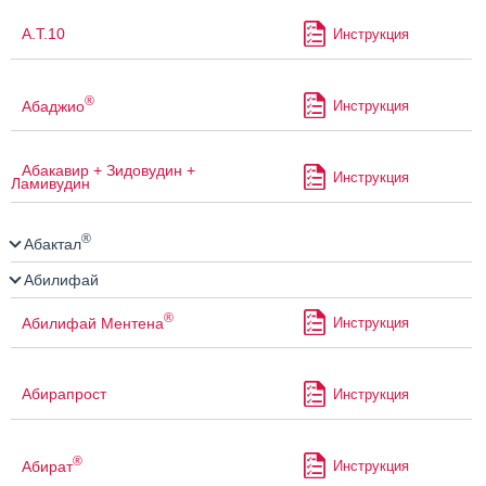
А.Т.10
Инструкция
®
Абаджио
Инструкция
Абакавир + Зидовудин +
Инструкция
Ламивудин
®
Абактал
Абилифай
®
Абилифай Ментена
Инструкция
Абирапрост
Инструкция
®
Абират
Инструкция