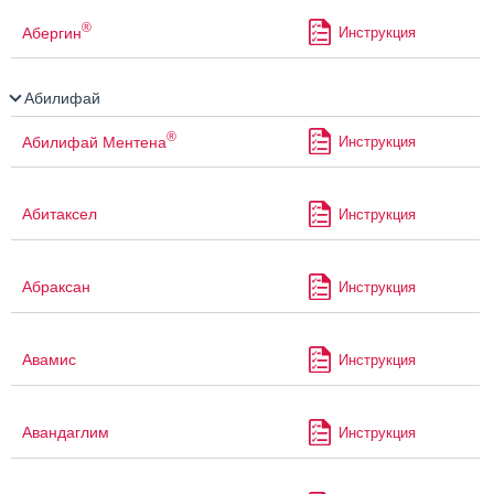
®
Абергин
Инструкция
Абилифай
®
Абилифай Ментена
Инструкция
Абитаксел
Инструкция
Абраксан
Инструкция
Авамис
Инструкция
Авандаглим
Инструкция