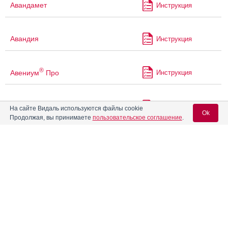
Авандамет
Инструкция
Авандия
Инструкция
®
Авениум
Про
Инструкция
®
Агарта
Мет
Инструкция
На сайте Видаль используются файлы cookie
Ok
Продолжая, вы принимаете
пользовательское соглашение
.
Аген
Инструкция
Вход для специалистов
E-mail учетной записи Vidal:
Агенераза
Инструкция
Пароль:
®
Агеста
Инструкция