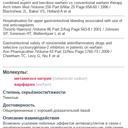
combined aspirin and low-dose warfarin vs conventional warfarin therapy
Arch Intern Med /Volume:156 Part:6/Mar 25 Page:658-60 / 1996 /
Blackshear JL, Baker VS, Holland A et al
Hospitalisation for upper gastrointestinal bleeding associated with use of
oral anticoagulants
Thromb Haemost /Volume:86 Part:2/Aug Page:563-8 / 2001 / Johnsen
SP, Sorensen HT, Mellemkjoer L et al
Gastrointestinal safety of nonsteroidal antiinflammatory drugs and
selective cyclooxygenase-2 inhibitors in patients on warfarin
Ann Pharmacother /Volume:43 Part:11/Nov Page:1765-73 / 2009 /
Cheetham TC, Levy G, Niu F et al
Молекулы:
метамизол натрия
(metamizole sodium)
варфарин
(warfarin)
Cтепень серьёзности/тяжести
Тяжелые
Достоверность
Общепризнанные с хорошей доказательной базой
Описание взаимодействия
Возможно усиление побочных эффектов антикоагулянтов в связи с
ингибированием агрегации тромбоцитов и раздражающим действием