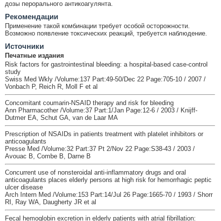
дозы перорального антикоагулянта.
Рекомендации
Применение такой комбинации требует особой осторожности.
Возможно появление токсических реакций, требуется наблюдение.
Источники
Печатные издания
Risk factors for gastrointestinal bleeding: a hospital-based case-control
study
Swiss Med Wkly /Volume:137 Part:49-50/Dec 22 Page:705-10 / 2007 /
Vonbach P, Reich R, Moll F et al
Concomitant coumarin-NSAID therapy and risk for bleeding
Ann Pharmacother /Volume:37 Part:1/Jan Page:12-6 / 2003 / Knijff-
Dutmer EA, Schut GA, van de Laar MA
Prescription of NSAIDs in patients treatment with platelet inhibitors or
anticoagulants
Presse Med /Volume:32 Part:37 Pt 2/Nov 22 Page:S38-43 / 2003 /
Avouac B, Combe B, Darne B
Concurrent use of nonsteroidal anti-inflammatory drugs and oral
anticoagulants places elderly persons at high risk for hemorrhagic peptic
ulcer disease
Arch Intern Med /Volume:153 Part:14/Jul 26 Page:1665-70 / 1993 / Shorr
RI, Ray WA, Daugherty JR et al
Fecal hemoglobin excretion in elderly patients with atrial fibrillation: