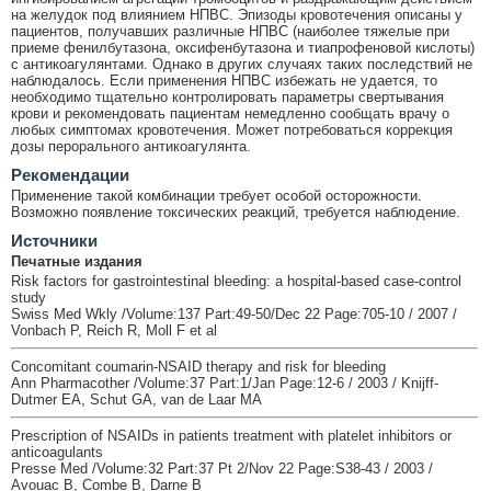
на желудок под влиянием НПВС. Эпизоды кровотечения описаны у
пациентов, получавших различные НПВС (наиболее тяжелые при
приеме фенилбутазона, оксифенбутазона и тиапрофеновой кислоты)
с антикоагулянтами. Однако в других случаях таких последствий не
наблюдалось. Если применения НПВС избежать не удается, то
необходимо тщательно контролировать параметры свертывания
крови и рекомендовать пациентам немедленно сообщать врачу о
любых симптомах кровотечения. Может потребоваться коррекция
дозы перорального антикоагулянта.
Рекомендации
Применение такой комбинации требует особой осторожности.
Возможно появление токсических реакций, требуется наблюдение.
Источники
Печатные издания
Risk factors for gastrointestinal bleeding: a hospital-based case-control
study
Swiss Med Wkly /Volume:137 Part:49-50/Dec 22 Page:705-10 / 2007 /
Vonbach P, Reich R, Moll F et al
Concomitant coumarin-NSAID therapy and risk for bleeding
Ann Pharmacother /Volume:37 Part:1/Jan Page:12-6 / 2003 / Knijff-
Dutmer EA, Schut GA, van de Laar MA
Prescription of NSAIDs in patients treatment with platelet inhibitors or
anticoagulants
Presse Med /Volume:32 Part:37 Pt 2/Nov 22 Page:S38-43 / 2003 /
Avouac B, Combe B, Darne B