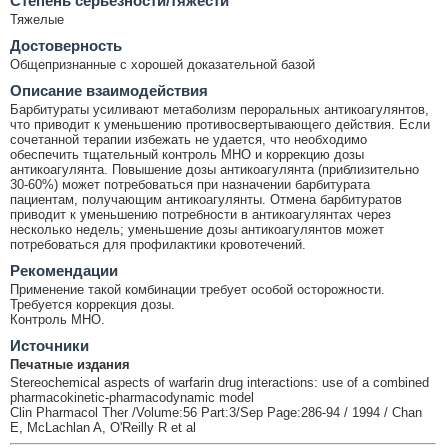
Cтепень серьёзности/тяжести
Тяжелые
Достоверность
Общепризнанные с хорошей доказательной базой
Описание взаимодействия
Барбитураты усиливают метаболизм пероральных антикоагулянтов,
что приводит к уменьшению противосвертывающего действия. Если
сочетанной терапии избежать не удается, что необходимо
обеспечить тщательный контроль МНО и коррекцию дозы
антикоагулянта. Повышение дозы антикоагулянта (приблизительно
30-60%) может потребоваться при назначении барбитурата
пациентам, получающим антикоагулянты. Отмена барбитуратов
приводит к уменьшению потребности в антикоагулянтах через
несколько недель; уменьшение дозы антикоагулянтов может
потребоваться для профилактики кровотечений.
Рекомендации
Применение такой комбинации требует особой осторожности.
Требуется коррекция дозы.
Контроль МНО.
Источники
Печатные издания
Stereochemical aspects of warfarin drug interactions: use of a combined
pharmacokinetic-pharmacodynamic model
Clin Pharmacol Ther /Volume:56 Part:3/Sep Page:286-94 / 1994 / Chan
E, McLachlan A, O'Reilly R et al