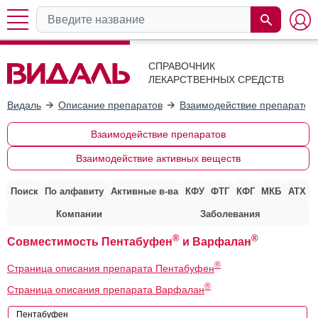
СПРАВОЧНИК
ЛЕКАРСТВЕННЫХ СРЕДСТВ
Видаль
Описание препаратов
Взаимодействие препаратов
Взаимодействие препаратов
Взаимодействие активных веществ
Поиск
По алфавиту
Активные в-ва
КФУ
ФТГ
КФГ
МКБ
АТХ
Компании
Заболевания
®
®
Совместимость Пентабуфен
и Варфалан
®
Страница описания препарата Пентабуфен
®
Страница описания препарата Варфалан