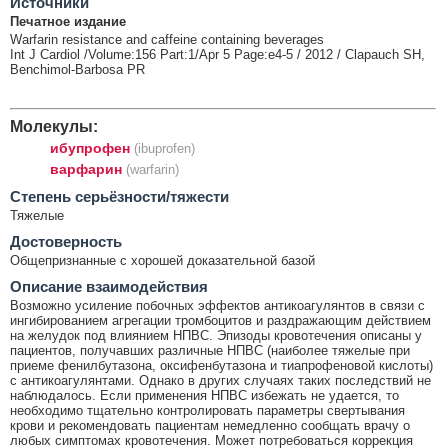
Источники
Печатное издание
Warfarin resistance and caffeine containing beverages
Int J Cardiol /Volume:156 Part:1/Apr 5 Page:e4-5 / 2012 / Clapauch SH,
Benchimol-Barbosa PR
Молекулы:
ибупрофен
(ibuprofen)
варфарин
(warfarin)
Cтепень серьёзности/тяжести
Тяжелые
Достоверность
Общепризнанные с хорошей доказательной базой
Описание взаимодействия
Возможно усиление побочных эффектов антикоагулянтов в связи с
ингибированием агрегации тромбоцитов и раздражающим действием
на желудок под влиянием НПВС. Эпизоды кровотечения описаны у
пациентов, получавших различные НПВС (наиболее тяжелые при
приеме фенилбутазона, оксифенбутазона и тиапрофеновой кислоты)
с антикоагулянтами. Однако в других случаях таких последствий не
наблюдалось. Если применения НПВС избежать не удается, то
необходимо тщательно контролировать параметры свертывания
крови и рекомендовать пациентам немедленно сообщать врачу о
любых симптомах кровотечения. Может потребоваться коррекция