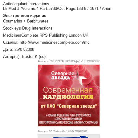
Anticoagulant interactions
Br Med J /Volume:4 Part:5780/Oct Page:128-9 / 1971 / Anon
Электронное издание
Coumarins + Barbiturates
Stockleys Drug Interactions
MedicinesComplete RPS Publishing London UK
Ссылка: http://www.medicinescomplete.com/mc
Дата: 25/07/2008
Автор(ы): Baxter K (ed)
Реклама. НАО "СЕВЕРНАЯ ЗВЕЗДА", ИНН 772
0185196
Реклама. АО "Видаль Рус", ИНН 772
8043605