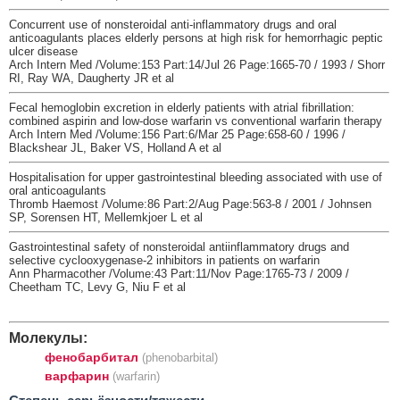
Concurrent use of nonsteroidal anti-inflammatory drugs and oral
anticoagulants places elderly persons at high risk for hemorrhagic peptic
ulcer disease
Arch Intern Med /Volume:153 Part:14/Jul 26 Page:1665-70 / 1993 / Shorr
RI, Ray WA, Daugherty JR et al
Fecal hemoglobin excretion in elderly patients with atrial fibrillation:
combined aspirin and low-dose warfarin vs conventional warfarin therapy
Arch Intern Med /Volume:156 Part:6/Mar 25 Page:658-60 / 1996 /
Blackshear JL, Baker VS, Holland A et al
Hospitalisation for upper gastrointestinal bleeding associated with use of
oral anticoagulants
Thromb Haemost /Volume:86 Part:2/Aug Page:563-8 / 2001 / Johnsen
SP, Sorensen HT, Mellemkjoer L et al
Gastrointestinal safety of nonsteroidal antiinflammatory drugs and
selective cyclooxygenase-2 inhibitors in patients on warfarin
Ann Pharmacother /Volume:43 Part:11/Nov Page:1765-73 / 2009 /
Cheetham TC, Levy G, Niu F et al
Молекулы:
фенобарбитал
(phenobarbital)
варфарин
(warfarin)