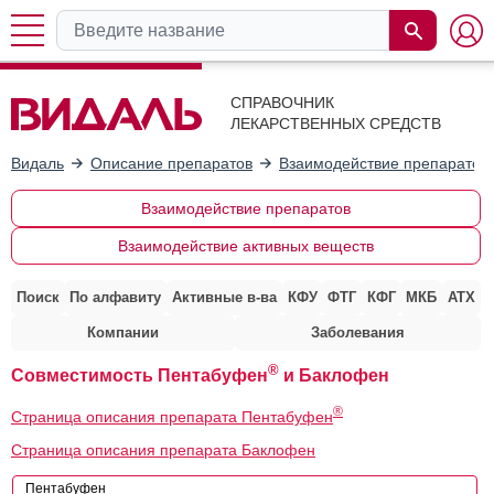
СПРАВОЧНИК
ЛЕКАРСТВЕННЫХ СРЕДСТВ
Видаль
Описание препаратов
Взаимодействие препаратов
Взаимодействие препаратов
Взаимодействие активных веществ
Поиск
По алфавиту
Активные в-ва
КФУ
ФТГ
КФГ
МКБ
АТХ
Компании
Заболевания
®
Совместимость Пентабуфен
и Баклофен
®
Страница описания препарата Пентабуфен
Страница описания препарата Баклофен