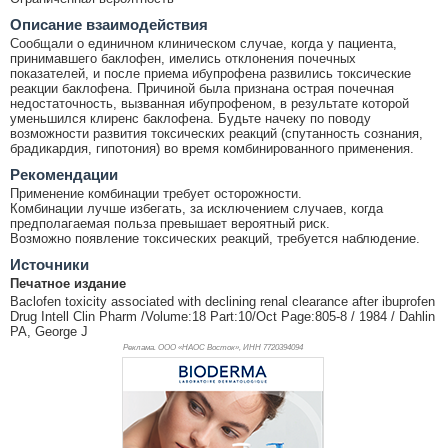
Описание взаимодействия
Сообщали о единичном клиническом случае, когда у пациента,
принимавшего баклофен, имелись отклонения почечных
показателей, и после приема ибупрофена развились токсические
реакции баклофена. Причиной была признана острая почечная
недостаточность, вызванная ибупрофеном, в результате которой
уменьшился клиренс баклофена. Будьте начеку по поводу
возможности развития токсических реакций (спутанность сознания,
брадикардия, гипотония) во время комбинированного применения.
Рекомендации
Применение комбинации требует осторожности.
Комбинации лучше избегать, за исключением случаев, когда
предполагаемая польза превышает вероятный риск.
Возможно появление токсических реакций, требуется наблюдение.
Источники
Печатное издание
Baclofen toxicity associated with declining renal clearance after ibuprofen
Drug Intell Clin Pharm /Volume:18 Part:10/Oct Page:805-8 / 1984 / Dahlin
PA, George J
Реклама. ООО «НАОС Восток», ИНН 772
0394094