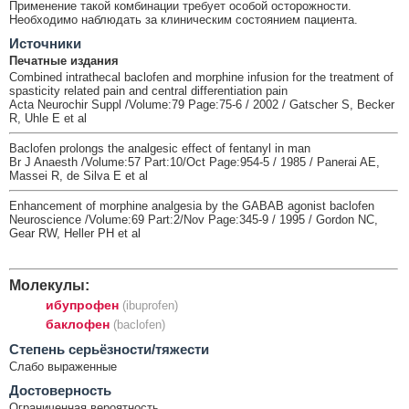
Применение такой комбинации требует особой осторожности.
Необходимо наблюдать за клиническим состоянием пациента.
Источники
Печатные издания
Combined intrathecal baclofen and morphine infusion for the treatment of
spasticity related pain and central differentiation pain
Acta Neurochir Suppl /Volume:79 Page:75-6 / 2002 / Gatscher S, Becker
R, Uhle E et al
Baclofen prolongs the analgesic effect of fentanyl in man
Br J Anaesth /Volume:57 Part:10/Oct Page:954-5 / 1985 / Panerai AE,
Massei R, de Silva E et al
Enhancement of morphine analgesia by the GABAB agonist baclofen
Neuroscience /Volume:69 Part:2/Nov Page:345-9 / 1995 / Gordon NC,
Gear RW, Heller PH et al
Молекулы:
ибупрофен
(ibuprofen)
баклофен
(baclofen)
Cтепень серьёзности/тяжести
Слабо выраженные
Достоверность
Ограниченная вероятность