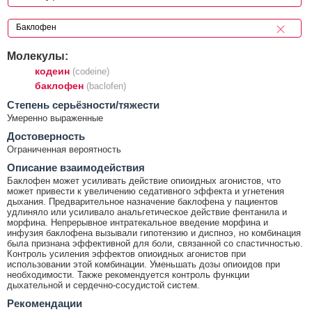
Молекулы:
кодеин
(codeine)
баклофен
(baclofen)
Cтепень серьёзности/тяжести
Умеренно выраженные
Достоверность
Ограниченная вероятность
Описание взаимодействия
Баклофен может усиливать действие опиоидных агонистов, что
может привести к увеличению седативного эффекта и угнетения
дыхания. Предварительное назначение баклофена у пациентов
удлиняло или усиливало анальгетическое действие фентанила и
морфина. Непрерывное интратекальное введение морфина и
инфузия баклофена вызывали гипотензию и диспноэ, но комбинация
была признана эффективной для боли, связанной со спастичностью.
Контроль усиления эффектов опиоидных агонистов при
использовании этой комбинации. Уменьшать дозы опиоидов при
необходимости. Также рекомендуется контроль функции
дыхательной и сердечно-сосудистой систем.
Рекомендации