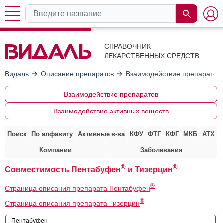
СПРАВОЧНИК
ЛЕКАРСТВЕННЫХ СРЕДСТВ
Видаль
Описание препаратов
Взаимодействие препаратов
Взаимодействие препаратов
Взаимодействие активных веществ
Поиск
По алфавиту
Активные в-ва
КФУ
ФТГ
КФГ
МКБ
АТХ
Компании
Заболевания
®
®
Совместимость Пентабуфен
и Тизерцин
®
Страница описания препарата Пентабуфен
®
Страница описания препарата Тизерцин