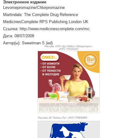
Электронное издание
Levomepromazine/Chlorpromazine
Martindale: The Complete Drug Reference
MedicinesComplete RPS Publishing London UK
Ссылка: http://www.medicinescomplete.com/mc
Дата: 08/07/2008
Автор(ы): Sweetman S (ed)
Реклама. ООО «Др. Редди’с Лабораторис»,
ИНН: 770
7321227
Реклама. АО "Видаль Рус", ИНН 772
8043605