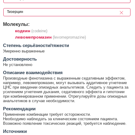
Молекулы:
кодеин
(codeine)
левомепромазин
(levomepromazine)
Cтепень серьёзности/тяжести
Умеренно выраженные
Достоверность
Не установлено
Описание взаимодействия
Производные фенотиазина с выраженным седативным эффектом,
например, левомепромазин, могут вызывать аддитивное угнетение
ЦНС при введении опиоидных анальгетиков. Следить у пациента за
усилением угнетения дыхания, седативного эффекта и гипотонии
при комбинированном применении. Отрегулируйте дозы опиоидных
анальгетиков в случае необходимости.
Рекомендации
Применение комбинации требует осторожности.
Необходимо наблюдать за клиническим состоянием пациента.
Возможно появление токсических реакций, требуется наблюдение.
Источники