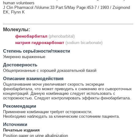
human volunteers
J Clin Pharmacol /Volume:33 Part:5/May Page:453-7 / 1993 / Zsigmond
EK, Flynn K
Молекулы:
фенобарбитал
(phenobarbital)
натрия гидрокарбонат
(sodium bicarbonate)
Cтепень серьёзности/тяжести
Умеренно выраженные
Достоверность
Общепризнанные с хорошей доказательной базой
Описание взаимодействия
Ощелачивание мочи увеличивает скорость экскреции
фенобарбитала, что может приводить к снижению его сывороточных
концентраций. Данную комбинацию следует использовать с
осторожностью. Следует контролировать эффекты фенобарбитала.
Рекомендации
Применение комбинации требует осторожности.
Необходимо наблюдать за клиническим состоянием пациента.
Источники
Печатные издания
Position paper on urine alkalinization