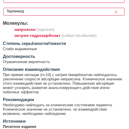
Молекулы:
напроксен
(naproxen)
натрия гидрокарбонат
(sodium bicarbonate)
Cтепень серьёзности/тяжести
Слабо выраженные
Достоверность
Ограниченная вероятность
Описание взаимодействия
При приеме натощак (n=14) с натрия бикарбонатом наблюдалось
увеличение скорости абсорбции напроксена. Клиническое значение
этого взаимодействия не установлено. Повышенная абсорбция
может ускорить развитие анальгезирующего действия и/или
побочных эффектов.
Рекомендации
Необходимо наблюдать за клиническим состоянием пациента.
Клиническое значение не установлено, но взаимодействие
возможно, необходимо наблюдение.
Источники
Печатное издание