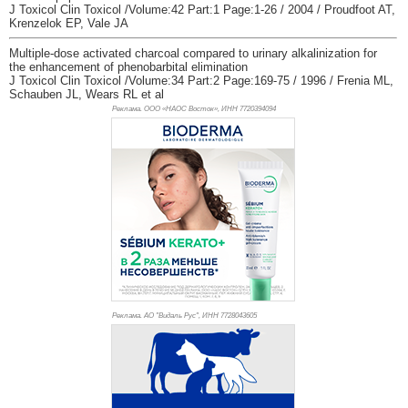
J Toxicol Clin Toxicol /Volume:42 Part:1 Page:1-26 / 2004 / Proudfoot AT,
Krenzelok EP, Vale JA
Multiple-dose activated charcoal compared to urinary alkalinization for
the enhancement of phenobarbital elimination
J Toxicol Clin Toxicol /Volume:34 Part:2 Page:169-75 / 1996 / Frenia ML,
Schauben JL, Wears RL et al
Реклама. ООО «НАОС Восток», ИНН 772
0394094
Реклама. АО "Видаль Рус", ИНН 772
8043605