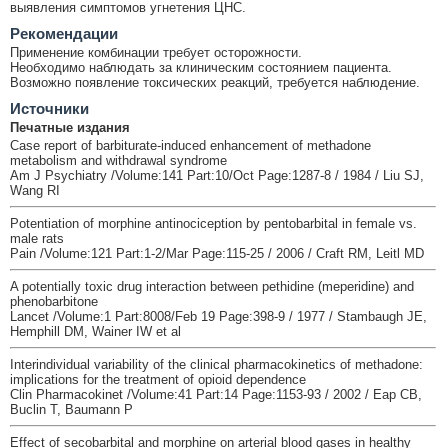
выявления симптомов угнетения ЦНС.
Рекомендации
Применение комбинации требует осторожности.
Необходимо наблюдать за клиническим состоянием пациента.
Возможно появление токсических реакций, требуется наблюдение.
Источники
Печатные издания
Case report of barbiturate-induced enhancement of methadone
metabolism and withdrawal syndrome
Am J Psychiatry /Volume:141 Part:10/Oct Page:1287-8 / 1984 / Liu SJ,
Wang RI
Potentiation of morphine antinociception by pentobarbital in female vs.
male rats
Pain /Volume:121 Part:1-2/Mar Page:115-25 / 2006 / Craft RM, Leitl MD
A potentially toxic drug interaction between pethidine (meperidine) and
phenobarbitone
Lancet /Volume:1 Part:8008/Feb 19 Page:398-9 / 1977 / Stambaugh JE,
Hemphill DM, Wainer IW et al
Interindividual variability of the clinical pharmacokinetics of methadone:
implications for the treatment of opioid dependence
Clin Pharmacokinet /Volume:41 Part:14 Page:1153-93 / 2002 / Eap CB,
Buclin T, Baumann P
Effect of secobarbital and morphine on arterial blood gases in healthy