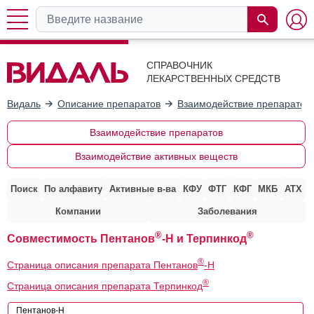
СПРАВОЧНИК
ЛЕКАРСТВЕННЫХ СРЕДСТВ
Видаль
Описание препаратов
Взаимодействие препаратов
Взаимодействие препаратов
Взаимодействие активных веществ
Поиск
По алфавиту
Активные в-ва
КФУ
ФТГ
КФГ
МКБ
АТХ
Компании
Заболевания
®
®
Совместимость Пентанов
-Н и Терпинкод
®
Страница описания препарата Пентанов
-Н
®
Страница описания препарата Терпинкод