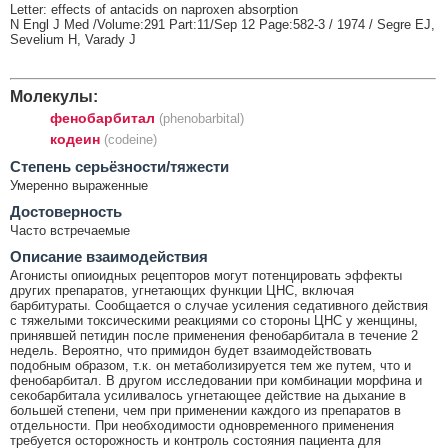
Letter: effects of antacids on naproxen absorption
N Engl J Med /Volume:291 Part:11/Sep 12 Page:582-3 / 1974 / Segre EJ,
Sevelium H, Varady J
Молекулы:
фенобарбитал
(phenobarbital)
кодеин
(codeine)
Cтепень серьёзности/тяжести
Умеренно выраженные
Достоверность
Часто встречаемые
Описание взаимодействия
Агонисты опиоидных рецепторов могут потенцировать эффекты
других препаратов, угнетающих функции ЦНС, включая
барбитураты. Сообщается о случае усиления седативного действия
с тяжелыми токсическими реакциями со стороны ЦНС у женщины,
принявшей петидин после применения фенобарбитала в течение 2
недель. Вероятно, что примидон будет взаимодействовать
подобным образом, т.к. он метаболизируется тем же путем, что и
фенобарбитал. В другом исследовании при комбинации морфина и
секобарбитала усиливалось угнетающее действие на дыхание в
большей степени, чем при применении каждого из препаратов в
отдельности. При необходимости одновременного применения
требуется осторожность и контроль состояния пациента для