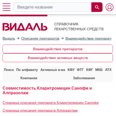
СПРАВОЧНИК
ЛЕКАРСТВЕННЫХ СРЕДСТВ
Видаль
Описание препаратов
Взаимодействие препаратов
Взаимодействие препаратов
Взаимодействие активных веществ
Поиск
По алфавиту
Активные в-ва
КФУ
ФТГ
КФГ
МКБ
АТХ
Компании
Заболевания
Совместимость Кларитромицин Санофи и
Алпразолам
Страница описания препарата Кларитромицин Санофи
Страница описания препарата Алпразолам