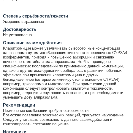
Cтепень серьёзности/тяжести
Умеренно выраженные
Достоверность
Не установлено
Описание взаимодействия
Кларитромицин может увеличивать сывороточные концентрации
алпразолама путем ингибирования кишечных и печеночных CYP3A4
изоферментов, приводя к повышению абсорбции и снижению
печеночного метаболизма алпразолама. Не был проведено
специфических исследований по применению данной комбинации,
однако в другом исследовании сообщалось о развитии побочных
эффектов при применении кларитромицина и других
бензодиазепинов (которые элиминируются в основном CYP3A4),
например, триазолама и мидазолама. При применении данной
комбинации следует контролировать симптомы токсичности,
например, седацию и спутанность сознания, и при необходимости
уменьшать дозу алпразолама.
Рекомендации
Применение комбинации требует осторожности.
Возможно появление токсических реакций, требуется наблюдение.
Следует учитывать возможность данного взаимодействия и
контролировать состояние пациента.
Источники