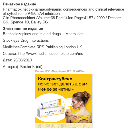
Печатное издание
Pharmacokinetic-pharmacodynamic consequences and clinical relevance
of cytochrome P450 3A4 inhibition
Clin Pharmacokinet /Volume:38 Part:1/Jan Page:41-57 / 2000 / Dresser
GK, Spence JD, Bailey DG
Электронное издание
Benzodiazepines and related drugs + Macrolides
Stockleys Drug Interactions
MedicinesComplete RPS Publishing London UK
Ссылка: http://www.medicinescomplete.com/mc
Дата: 26/08/2010
Автор(ы): Baxter K (ed)
Реклама. ООО «Мерц Фарма», ИНН 771
4689244