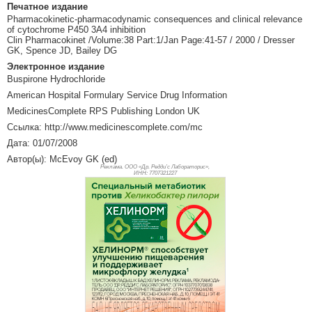
Печатное издание
Pharmacokinetic-pharmacodynamic consequences and clinical relevance
of cytochrome P450 3A4 inhibition
Clin Pharmacokinet /Volume:38 Part:1/Jan Page:41-57 / 2000 / Dresser
GK, Spence JD, Bailey DG
Электронное издание
Buspirone Hydrochloride
American Hospital Formulary Service Drug Information
MedicinesComplete RPS Publishing London UK
Ссылка: http://www.medicinescomplete.com/mc
Дата: 01/07/2008
Автор(ы): McEvoy GK (ed)
Реклама. ООО «Др. Редди’с Лабораторис»,
ИНН: 770
7321227