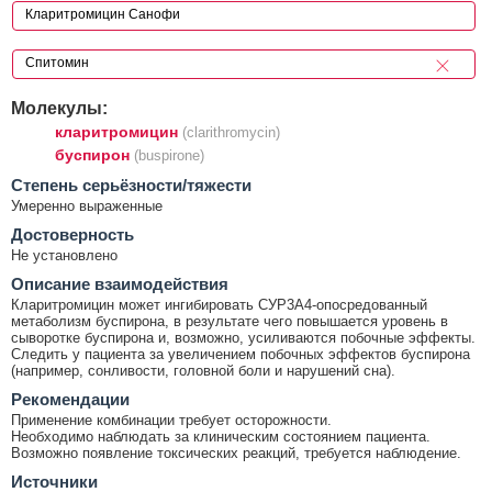
Молекулы:
кларитромицин
(clarithromycin)
буспирон
(buspirone)
Cтепень серьёзности/тяжести
Умеренно выраженные
Достоверность
Не установлено
Описание взаимодействия
Кларитромицин может ингибировать СУР3А4-опосредованный
метаболизм буспирона, в результате чего повышается уровень в
сыворотке буспирона и, возможно, усиливаются побочные эффекты.
Следить у пациента за увеличением побочных эффектов буспирона
(например, сонливости, головной боли и нарушений сна).
Рекомендации
Применение комбинации требует осторожности.
Необходимо наблюдать за клиническим состоянием пациента.
Возможно появление токсических реакций, требуется наблюдение.
Источники