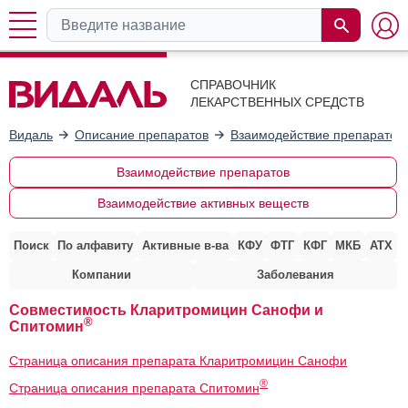
СПРАВОЧНИК
ЛЕКАРСТВЕННЫХ СРЕДСТВ
Видаль
Описание препаратов
Взаимодействие препаратов
Взаимодействие препаратов
Взаимодействие активных веществ
Поиск
По алфавиту
Активные в-ва
КФУ
ФТГ
КФГ
МКБ
АТХ
Компании
Заболевания
Совместимость Кларитромицин Санофи и
®
Спитомин
Страница описания препарата Кларитромицин Санофи
®
Страница описания препарата Спитомин