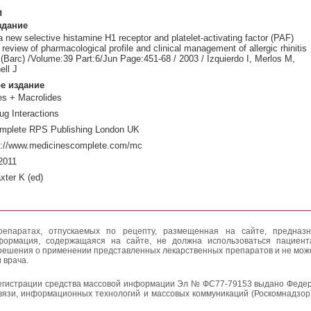
и
здание
 new selective histamine H1 receptor and platelet-activating factor (PAF)
 review of pharmacological profile and clinical management of allergic rhinitis
(Barc) /Volume:39 Part:6/Jun Page:451-68 / 2003 / Izquierdo I, Merlos M,
ell J
е издание
es + Macrolides
ug Interactions
mplete RPS Publishing London UK
p://www.medicinescomplete.com/mc
2011
xter K (ed)
епаратах, отпускаемых по рецепту, размещенная на сайте, предназн
формация, содержащаяся на сайте, не должна использоваться пациен
решения о применении представленных лекарственных препаратов и не мож
 врача.
егистрации средства массовой информации Эл № ФС77-79153 выдано Федер
вязи, информационных технологий и массовых коммуникаций (Роскомнадзор