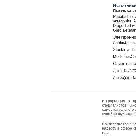
Источник
Печатное и
Rupatadine: a
antagonist. A
Drugs Today 
García-Rafan
Электронно
Antihistamin
Stockleys Dr
MedicinesCo
Ссылка: htt
Дата: 05/12/
Автор(ы): Ba
Информация о пр
специалистов. Ин
самостоятельного 
очной консультации
Свидетельство о р
надзору в сфере с
года.