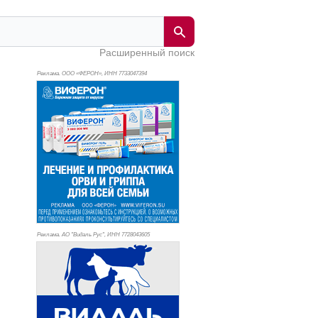
Расширенный поиск
Реклама. ООО «ФЕРОН», ИНН 773
3047394
Реклама. АО "Видаль Рус", ИНН 772
8043605