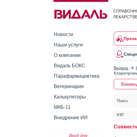
СПРАВОЧН
ЛЕКАРСТВ
Новости
Препа
Наши услуги
Специ
О компании
Видаль БОКС
Видаль
Кларитром
Парафармацевтика
Взаимо
Ветеринария
Калькуляторы
Поиск
МКБ-11
КФГ
Внедрение ИИ
Совмест
Вход для