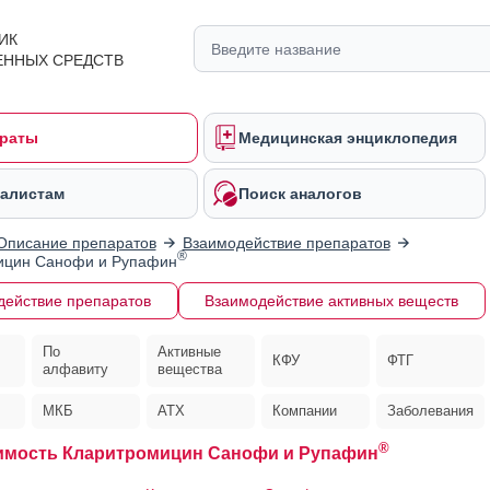
ИК
ЕННЫХ СРЕДСТВ
раты
Медицинская энциклопедия
алистам
Поиск аналогов
Описание препаратов
Взаимодействие препаратов
®
ицин Санофи и Рупафин
действие препаратов
Взаимодействие активных веществ
По
Активные
КФУ
ФТГ
алфавиту
вещества
МКБ
АТХ
Компании
Заболевания
®
имость Кларитромицин Санофи и Рупафин