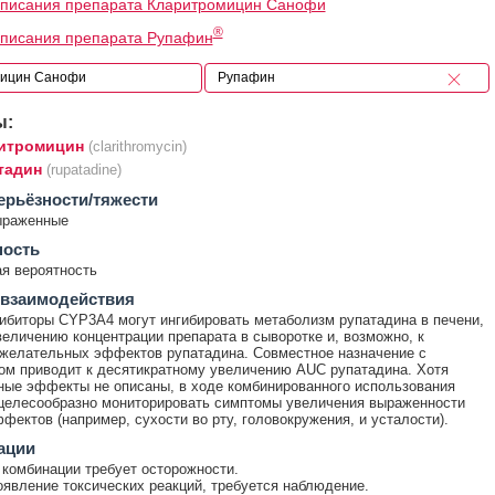
описания препарата Кларитромицин Санофи
®
описания препарата Рупафин
ы:
итромицин
(clarithromycin)
тадин
(rupatadine)
ерьёзности/тяжести
ыраженные
ность
я вероятность
 взаимодействия
биторы CYP3A4 могут ингибировать метаболизм рупатадина в печени,
величению концентрации препарата в сыворотке и, возможно, к
желательных эффектов рупатадина. Совместное назначение с
ом приводит к десятикратному увеличению AUC рупатадина. Хотя
ые эффекты не описаны, в ходе комбинированного использования
целесообразно мониторировать симптомы увеличения выраженности
фектов (например, сухости во рту, головокружения, и усталости).
ации
комбинации требует осторожности.
явление токсических реакций, требуется наблюдение.