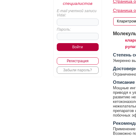
Страница 
специалистов
Страница 
E-mail учетной записи
Vidal:
Пароль:
Молекул
клар
рупа
Cтепень с
Умеренно в
Регистрация
Достовер
Забыли пароль?
Ограниченна
Описание
Мощные инги
приводя к у
развитию не
кетоконазол
нежелательн
препаратов 
побочных эф
Рекоменд
Применение 
Возможно по