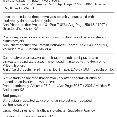
with atorvastatin in healthy volunteers
J Clin Pharmacol /Volume:42 Part:4/Apr Page:444-9 / 2002 / Amsden
GW, Kuye O, Wei GC
Lovastatin-induced rhabdomyolysis possibly associated with
clarithromycin and azithromycin
Ann Pharmacother /Volume:31 Part:7-8/Jul-Aug Page:859-63 / 1997 /
Grunden JW, Fisher KA
Rhabdomyolysis associated with concomitant use of simvastatin and
clarithromycin
Ann Pharmacother /Volume:38 Part:4/Apr Page:719 / 2004 / Kahri AJ,
Valkonen MM, Vuoristo MK et al
Comparative pharmacokinetic interaction profiles of pravastatin,
simvastatin, and atorvastatin when coadministered with cytochrome
P450 inhibitors
Am J Cardiol /Volume:94 Part:9/Nov 1 Page:1140-6 / 2004 / Jacobson TA
Simvastatin-associated rhabdomyolysis after coadministration of
macrolide antibiotics in two patients
Pharmacotherapy /Volume:27 Part:4/Apr Page:603-7 / 2007 / Molden E,
Andersson KS
Веб ресурс
Simvastatin: updated advice on drug interactions - updated
contraindications
Сайт: Medicines and Healthcare products Regulatory Agency
Ссылка: http://www.mhra.gov.uk/