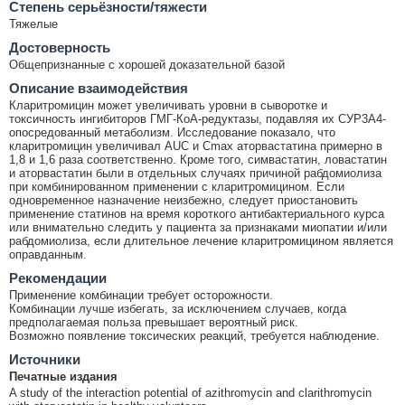
Cтепень серьёзности/тяжести
Тяжелые
Достоверность
Общепризнанные с хорошей доказательной базой
Описание взаимодействия
Кларитромицин может увеличивать уровни в сыворотке и
токсичность ингибиторов ГМГ-КоА-редуктазы, подавляя их СУР3А4-
опосредованный метаболизм. Исследование показало, что
кларитромицин увеличивал AUC и Cmax аторвастатина примерно в
1,8 и 1,6 раза соответственно. Кроме того, симвастатин, ловастатин
и аторвастатин были в отдельных случаях причиной рабдомиолиза
при комбинированном применении с кларитромицином. Если
одновременное назначение неизбежно, следует приостановить
применение статинов на время короткого антибактериального курса
или внимательно следить у пациента за признаками миопатии и/или
рабдомиолиза, если длительное лечение кларитромицином является
оправданным.
Рекомендации
Применение комбинации требует осторожности.
Комбинации лучше избегать, за исключением случаев, когда
предполагаемая польза превышает вероятный риск.
Возможно появление токсических реакций, требуется наблюдение.
Источники
Печатные издания
A study of the interaction potential of azithromycin and clarithromycin