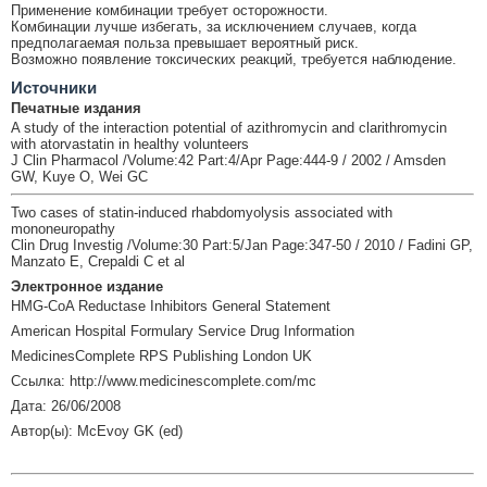
Применение комбинации требует осторожности.
Комбинации лучше избегать, за исключением случаев, когда
предполагаемая польза превышает вероятный риск.
Возможно появление токсических реакций, требуется наблюдение.
Источники
Печатные издания
A study of the interaction potential of azithromycin and clarithromycin
with atorvastatin in healthy volunteers
J Clin Pharmacol /Volume:42 Part:4/Apr Page:444-9 / 2002 / Amsden
GW, Kuye O, Wei GC
Two cases of statin-induced rhabdomyolysis associated with
mononeuropathy
Clin Drug Investig /Volume:30 Part:5/Jan Page:347-50 / 2010 / Fadini GP,
Manzato E, Crepaldi C et al
Электронное издание
HMG-CoA Reductase Inhibitors General Statement
American Hospital Formulary Service Drug Information
MedicinesComplete RPS Publishing London UK
Ссылка: http://www.medicinescomplete.com/mc
Дата: 26/06/2008
Автор(ы): McEvoy GK (ed)