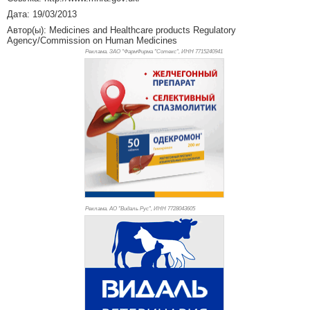
Дата: 19/03/2013
Автор(ы): Medicines and Healthcare products Regulatory
Agency/Commission on Human Medicines
Реклама. ЗАО "ФармФирма "Сотекс", ИНН 771
5240941
Реклама. АО "Видаль Рус", ИНН 772
8043605