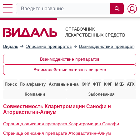
СПРАВОЧНИК
ЛЕКАРСТВЕННЫХ СРЕДСТВ
Видаль
Описание препаратов
Взаимодействие препаратов
Взаимодействие препаратов
Взаимодействие активных веществ
Поиск
По алфавиту
Активные в-ва
КФУ
ФТГ
КФГ
МКБ
АТХ
Компании
Заболевания
Совместимость Кларитромицин Санофи и
Аторвастатин-Алиум
Страница описания препарата Кларитромицин Санофи
Страница описания препарата Аторвастатин-Алиум