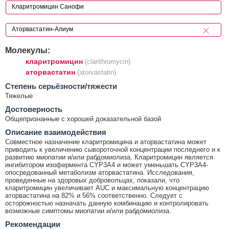
Молекулы:
кларитромицин
(clarithromycin)
аторвастатин
(atorvastatin)
Cтепень серьёзности/тяжести
Тяжелые
Достоверность
Общепризнанные с хорошей доказательной базой
Описание взаимодействия
Совместное назначение кларитромицина и аторвастатина может
приводить к увеличению сывороточной концентрации последнего и к
развитию миопатии и/или рабдомиолиза. Кларитромицин является
ингибитором изофермента CYP3A4 и может уменьшать CYP3A4-
опосредованный метаболизм аторвастатина. Исследования,
проведенные на здоровых добровольцах, показали, что
кларитромицин увеличивает AUC и максимальную концентрацию
аторвастатина на 82% и 56% соответственно. Следует с
осторожностью назначать данную комбинацию и контролировать
возможные симптомы миопатии и/или рабдомиолиза.
Рекомендации