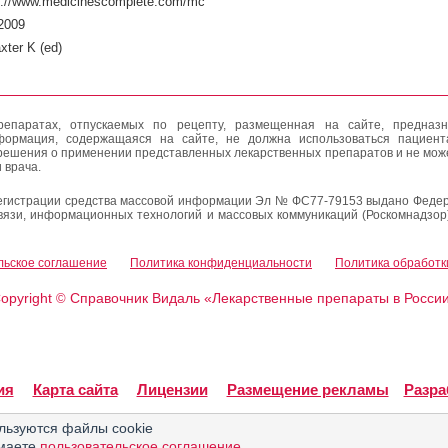
p://www.medicinescomplete.com/mc
2009
xter K (ed)
епаратах, отпускаемых по рецепту, размещенная на сайте, предназн
формация, содержащаяся на сайте, не должна использоваться пациен
решения о применении представленных лекарственных препаратов и не мож
 врача.
егистрации средства массовой информации Эл № ФС77-79153 выдано Федер
вязи, информационных технологий и массовых коммуникаций (Роскомнадзор
льское соглашение
Политика конфиденциальности
Политика обработк
opyright
Справочник Видаль «Лекарственные препараты в Росси
©
ия
Карта сайта
Лицензии
Размещение рекламы
Разра
льзуются файлы cookie
имаете
пользовательское соглашение
.