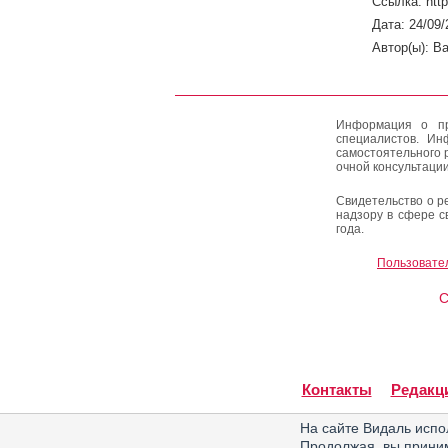
Ссылка: htt
Дата: 24/09/
Автор(ы): Ba
Информация о пр
специалистов. Ин
самостоятельного 
очной консультации
Свидетельство о р
надзору в сфере с
года.
Пользовате
C
Контакты
Редакц
На сайте Видаль испо
Продолжая, вы прин