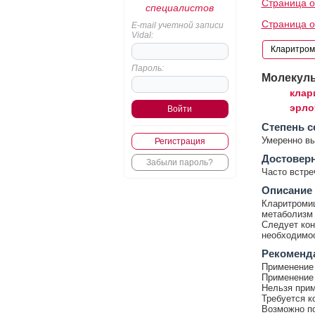
Страница 
специалистов
Страница о
E-mail учетной записи
Vidal:
Пароль:
Молекул
клар
эрло
Cтепень с
Умеренно в
Регистрация
Достовер
Забыли пароль?
Часто встр
Описание
Кларитромиц
метаболизм 
Следует кон
необходимос
Рекоменд
Применение 
Применение 
Нельзя прим
Требуется к
Возможно по