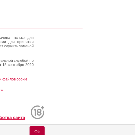
ачена только для
тами для принятия
ет служить заменой
альной службой по
) 15 сентября 2020
и файлов cookie
и»
ботка сайта
Ok