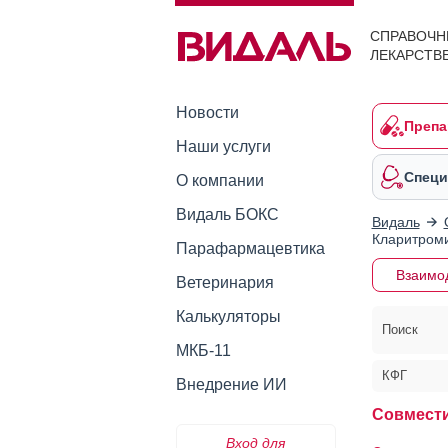
СПРАВОЧН
ЛЕКАРСТВ
Новости
Препа
Наши услуги
Специ
О компании
Видаль БОКС
Видаль
Кларитром
Парафармацевтика
Взаимо
Ветеринария
Калькуляторы
Поиск
МКБ-11
КФГ
Внедрение ИИ
Совмести
Вход для