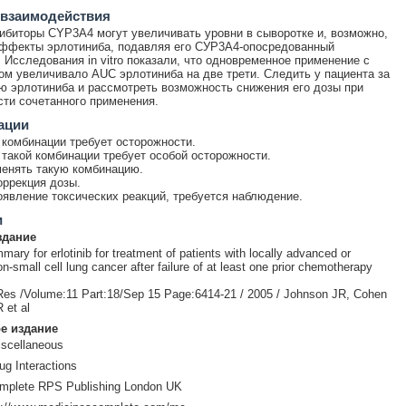
 взаимодействия
биторы CYP3A4 могут увеличивать уровни в сыворотке и, возможно,
ффекты эрлотиниба, подавляя его СУР3А4-опосредованный
 Исследования in vitro показали, что одновременное применение с
ом увеличивало AUC эрлотиниба на две трети. Следить у пациента за
ю эрлотиниба и рассмотреть возможность снижения его дозы при
ти сочетанного применения.
ации
комбинации требует осторожности.
такой комбинации требует особой осторожности.
енять такую комбинацию.
оррекция дозы.
явление токсических реакций, требуется наблюдение.
и
здание
ary for erlotinib for treatment of patients with locally advanced or
n-small cell lung cancer after failure of at least one prior chemotherapy
Res /Volume:11 Part:18/Sep 15 Page:6414-21 / 2005 / Johnson JR, Cohen
 et al
е издание
iscellaneous
ug Interactions
mplete RPS Publishing London UK