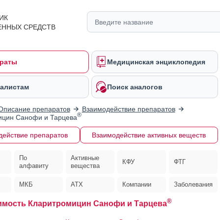
ИК
ЕННЫХ СРЕДСТВ
раты
Медицинская энциклопедия
алистам
Поиск аналогов
Описание препаратов
Взаимодействие препаратов
®
ицин Санофи и Тарцева
действие препаратов
Взаимодействие активных веществ
По
Активные
КФУ
ФТГ
алфавиту
вещества
МКБ
АТХ
Компании
Заболевания
®
мость Кларитромицин Санофи и Тарцева