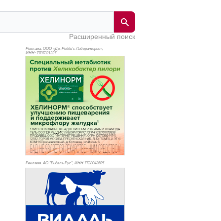
Расширенный поиск
Реклама. ООО «Др. Редди’с Лабораторис»,
ИНН: 770
7321227
Реклама. АО "Видаль Рус", ИНН 772
8043605