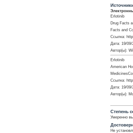
Источник
Электронны
Erlotinib
Drug Facts 
Facts and Co
Ссылка: http
Дата: 19/09/
Автор(ы): W
Erlotinib
American Hos
MedicinesCo
Ссылка: htt
Дата: 19/09/
Автор(ы): M
Cтепень с
Умеренно в
Достовер
Не установл