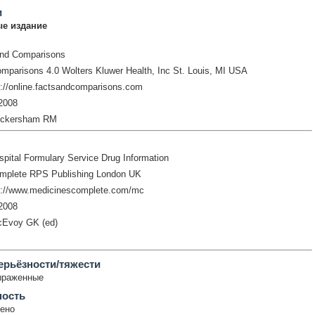
и
е издание
and Comparisons
mparisons 4.0 Wolters Kluwer Health, Inc St. Louis, MI USA
://online.factsandcomparisons.com
2008
ickersham RM
pital Formulary Service Drug Information
mplete RPS Publishing London UK
p://www.medicinescomplete.com/mc
2008
cEvoy GK (ed)
ерьёзности/тяжести
ыраженные
ность
ено