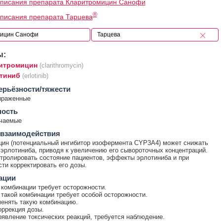
описания препарата Кларитромицин Санофи
®
писания препарата Тарцева
ы:
итромицин
(clarithromycin)
тиниб
(erlotinib)
ерьёзности/тяжести
ыраженные
ность
ечаемые
 взаимодействия
ин (потенциальный ингибитор изофермента CYP3A4) может снижать
эрлотиниба, приводя к увеличению его сывороточных концентраций.
тролировать состояние пациентов, эффекты эрлотиниба и при
ти корректировать его дозы.
ации
комбинации требует осторожности.
такой комбинации требует особой осторожности.
енять такую комбинацию.
оррекция дозы.
явление токсических реакций, требуется наблюдение.