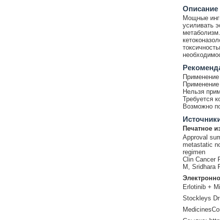
Описание
Мощные инги
усиливать э
метаболизм.
кетоконазол
токсичность
необходимос
Рекоменд
Применение 
Применение 
Нельзя прим
Требуется к
Возможно по
Источник
Печатное и
Approval summ
metastatic no
regimen
Clin Cancer 
M, Sridhara R
Электронно
Erlotinib + M
Stockleys Dr
MedicinesCo