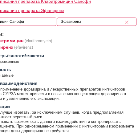
описания препарата Кларитромицин Санофи
описания препарата Эфавиренз
ы:
итромицин
(clarithromycin)
иренз
(efavirenz)
ерьёзности/тяжести
ыраженные
ность
ечаемые
 взаимодействия
применение доравирина и лекарственных препаратов ингибиторов
 CYP3A может привести к повышению концентрации доравирина в
и и увеличению его экспозиции.
ации
лучше избегать, за исключением случаев, когда предполагаемая
ышает вероятный риск.
тывать возможность данного взаимодействия и контролировать
ациента. При одновременном применении с ингибиторами изофермента
кция дозы доравирина не требуется.