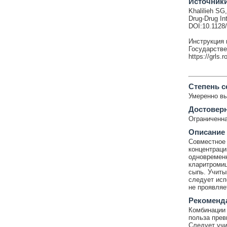
Источник
Khalilieh SG
Drug-Drug In
DOI:10.1128
Инструкция 
Государстве
https://grls.
Cтепень с
Умеренно в
Достовер
Ограниченна
Описание
Совместное 
концентраци
одновременн
кларитромиц
сыпь. Учиты
следует исп
не проявляе
Рекоменд
Комбинации 
польза прев
Следует учи