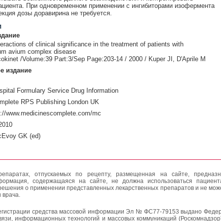
ациента. При одновременном применении с ингибиторами изофермента
кция дозы доравирина не требуется.
и
здание
eractions of clinical significance in the treatment of patients with
um avium complex disease
okinet /Volume:39 Part:3/Sep Page:203-14 / 2000 / Kuper JI, D'Aprile M
е издание
pital Formulary Service Drug Information
mplete RPS Publishing London UK
p://www.medicinescomplete.com/mc
2010
cEvoy GK (ed)
епаратах, отпускаемых по рецепту, размещенная на сайте, предназн
формация, содержащаяся на сайте, не должна использоваться пациен
решения о применении представленных лекарственных препаратов и не мож
 врача.
егистрации средства массовой информации Эл № ФС77-79153 выдано Федер
вязи, информационных технологий и массовых коммуникаций (Роскомнадзор