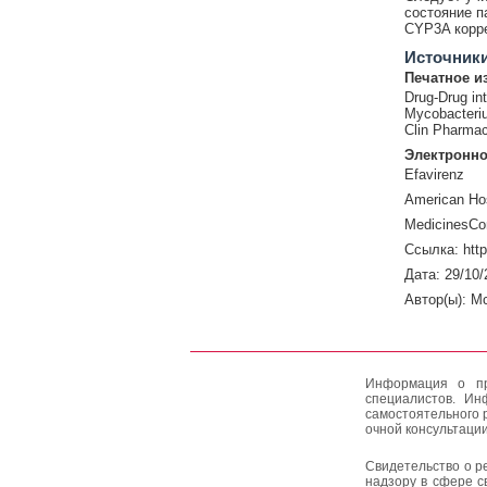
состояние п
CYP3A корре
Источник
Печатное и
Drug-Drug int
Mycobacteri
Clin Pharmac
Электронно
Efavirenz
American Hos
MedicinesCo
Ссылка: htt
Дата: 29/10/
Автор(ы): M
Информация о пр
специалистов. Ин
самостоятельного 
очной консультации
Свидетельство о р
надзору в сфере с