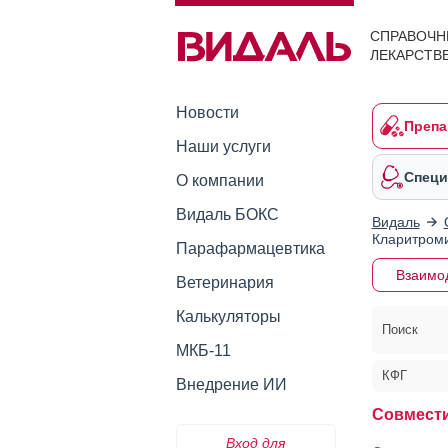
СПРАВОЧН
ЛЕКАРСТВ
Новости
Препа
Наши услуги
Специ
О компании
Видаль БОКС
Видаль
Кларитром
Парафармацевтика
Взаимо
Ветеринария
Калькуляторы
Поиск
МКБ-11
КФГ
Внедрение ИИ
Совмест
Вход для