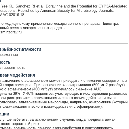
и
, Yee KL, Sanchez RI et al. Doravirine and the Potential for CYP3A-Mediated
teractions. Published by American Society for Microbiology Journals.
/AAC.02016-18
по медицинскому применению лекарственного препарата Пивелтра.
нный реестр лекарственных средств
rosminzdrav.ru
ерьёзности/тяжести
ыраженные
ность
я вероятность
 взаимодействия
назначение с эфавирензом может приводить к снижению сывороточных
й кларитромицина. При назначении кларитромицина (500 мг 2 раза/сут)
о с эфавирензом (400 мг/сут) отмечалось снижение AUC
ина на 39%. У 46% пациентов, участвующих в исследовании развилась
вая риск развития фармакокинетического взаимодействия и сыпи,
ользовать альтернативные макролиды, например, азитромицин (который
т фармакокинетического взаимодействия с эфавирензом).
ации
лучше избегать, за исключением случаев, когда предполагаемая
ышает вероятный риск.
тывать возможность данного взаимодействия и контролировать