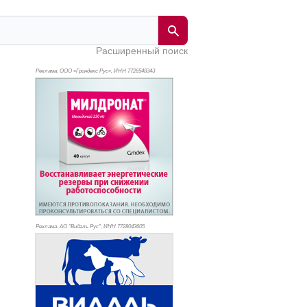
Расширенный поиск
Реклама. ООО «Гриндекс Рус», ИНН 772
6548343
Реклама. АО "Видаль Рус", ИНН 772
8043605