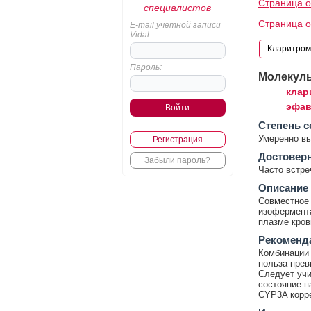
Страница 
специалистов
Страница 
E-mail учетной записи
Vidal:
Пароль:
Молекул
клар
эфав
Cтепень с
Умеренно в
Регистрация
Достовер
Забыли пароль?
Часто встр
Описание
Совместное 
изофермента
плазме кров
Рекоменд
Комбинации 
польза прев
Следует учи
состояние п
CYP3A корре