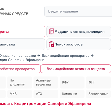
ИК
ЕННЫХ СРЕДСТВ
раты
Медицинская энциклопедия
алистам
Поиск аналогов
Описание препаратов
Взаимодействие препаратов
ицин Санофи и Эфавиренз
действие препаратов
Взаимодействие активных веществ
По
Активные
КФУ
ФТГ
алфавиту
вещества
МКБ
АТХ
Компании
Заболевания
имость Кларитромицин Санофи и Эфавиренз