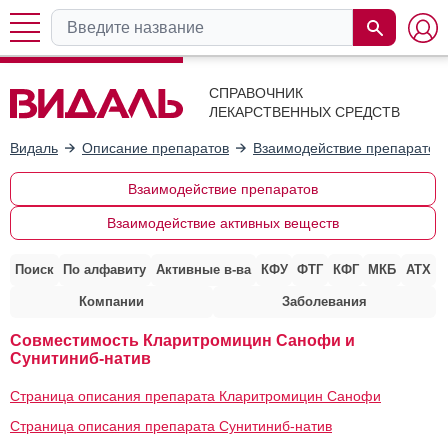
СПРАВОЧНИК
ЛЕКАРСТВЕННЫХ СРЕДСТВ
Видаль
Описание препаратов
Взаимодействие препаратов
Взаимодействие препаратов
Взаимодействие активных веществ
Поиск
По алфавиту
Активные в-ва
КФУ
ФТГ
КФГ
МКБ
АТХ
Компании
Заболевания
Совместимость Кларитромицин Санофи и
Сунитиниб-натив
Страница описания препарата Кларитромицин Санофи
Страница описания препарата Сунитиниб-натив