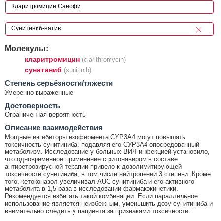
Молекулы:
кларитромицин
(clarithromycin)
сунитиниб
(sunitinib)
Cтепень серьёзности/тяжести
Умеренно выраженные
Достоверность
Ограниченная вероятность
Описание взаимодействия
Мощные ингибиторы изофермента CYP3A4 могут повышать
токсичность сунитиниба, подавляя его СУР3А4-опосредованный
метаболизм. Исследование у больных ВИЧ-инфекцией установило,
что одновременное применение с ритонавиром в составе
антиретровирусной терапии привело к дозолимитирующей
токсичности сунитиниба, в том числе нейтропении 3 степени. Кроме
того, кетоконазол увеличивал AUC сунитиниба и его активного
метаболита в 1,5 раза в исследовании фармакокинетики.
Рекомендуется избегать такой комбинации. Если параллельное
использование является неизбежным, уменьшить дозу сунитиниба и
внимательно следить у пациента за признаками токсичности.