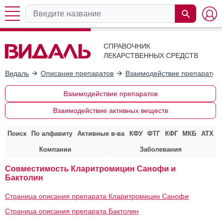
СПРАВОЧНИК
ЛЕКАРСТВЕННЫХ СРЕДСТВ
Видаль
Описание препаратов
Взаимодействие препаратов
Взаимодействие препаратов
Взаимодействие активных веществ
Поиск
По алфавиту
Активные в-ва
КФУ
ФТГ
КФГ
МКБ
АТХ
Компании
Заболевания
Совместимость Кларитромицин Санофи и
Бактолин
Страница описания препарата Кларитромицин Санофи
Страница описания препарата Бактолин