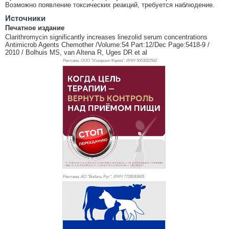
Возможно появление токсических реакций, требуется наблюдение.
Источники
Печатное издание
Clarithromycin significantly increases linezolid serum concentrations
Antimicrob Agents Chemother /Volume:54 Part:12/Dec Page:5418-9 /
2010 / Bolhuis MS, van Altena R, Uges DR et al
Реклама. ООО "Изварино Фарма", ИНН 500
3022562
Реклама. АО "Видаль Рус", ИНН 772
8043605