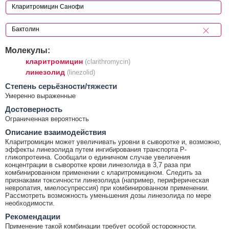
Молекулы:
кларитромицин
(clarithromycin)
линезолид
(linezolid)
Cтепень серьёзности/тяжести
Умеренно выраженные
Достоверность
Ограниченная вероятность
Описание взаимодействия
Кларитромицин может увеличивать уровни в сыворотке и, возможно,
эффекты линезолида путем ингибирования транспорта Р-
гликопротеина. Сообщали о единичном случае увеличения
концентрации в сыворотке крови линезолида в 3,7 раза при
комбинированном применении с кларитромицином. Следить за
признаками токсичности линезолида (например, периферическая
невропатия, миелосупрессия) при комбинированном применении.
Рассмотреть возможность уменьшения дозы линезолида по мере
необходимости.
Рекомендации
Применение такой комбинации требует особой осторожности.