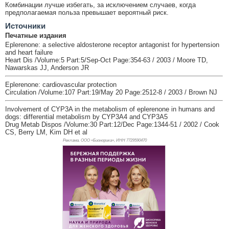
Комбинации лучше избегать, за исключением случаев, когда
предполагаемая польза превышает вероятный риск.
Источники
Печатные издания
Eplerenone: a selective aldosterone receptor antagonist for hypertension
and heart failure
Heart Dis /Volume:5 Part:5/Sep-Oct Page:354-63 / 2003 / Moore TD,
Nawarskas JJ, Anderson JR
Eplerenone: cardiovascular protection
Circulation /Volume:107 Part:19/May 20 Page:2512-8 / 2003 / Brown NJ
Involvement of CYP3A in the metabolism of eplerenone in humans and
dogs: differential metabolism by CYP3A4 and CYP3A5
Drug Metab Dispos /Volume:30 Part:12/Dec Page:1344-51 / 2002 / Cook
CS, Berry LM, Kim DH et al
Реклама. ООО «Бионорика», ИНН 772
9590470