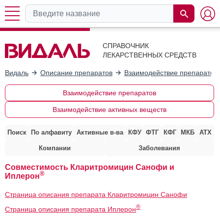
СПРАВОЧНИК
ЛЕКАРСТВЕННЫХ СРЕДСТВ
Видаль
Описание препаратов
Взаимодействие препаратов
Взаимодействие препаратов
Взаимодействие активных веществ
Поиск
По алфавиту
Активные в-ва
КФУ
ФТГ
КФГ
МКБ
АТХ
Компании
Заболевания
Совместимость Кларитромицин Санофи и
®
Иплерон
Страница описания препарата Кларитромицин Санофи
®
Страница описания препарата Иплерон