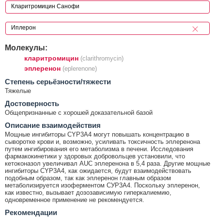
Молекулы:
кларитромицин
(clarithromycin)
эплеренон
(eplerenone)
Cтепень серьёзности/тяжести
Тяжелые
Достоверность
Общепризнанные с хорошей доказательной базой
Описание взаимодействия
Мощные ингибиторы CYP3A4 могут повышать концентрацию в
сыворотке крови и, возможно, усиливать токсичность эплеренона
путем ингибирования его метаболизма в печени. Исследования
фармакокинетики у здоровых добровольцев установили, что
кетоконазол увеличивал AUC эплеренона в 5,4 раза. Другие мощные
ингибиторы CYP3A4, как ожидается, будут взаимодействовать
подобным образом, так как эплеренон главным образом
метаболизируется изоферментом СУР3А4. Поскольку эплеренон,
как известно, вызывает дозозависимую гиперкалиемию,
одновременное применение не рекомендуется.
Рекомендации