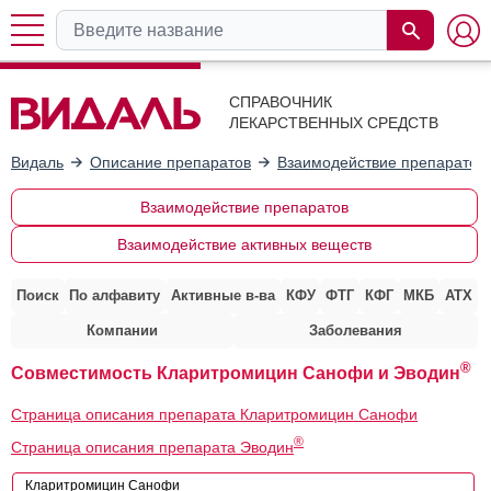
СПРАВОЧНИК
ЛЕКАРСТВЕННЫХ СРЕДСТВ
Видаль
Описание препаратов
Взаимодействие препаратов
Взаимодействие препаратов
Взаимодействие активных веществ
Поиск
По алфавиту
Активные в-ва
КФУ
ФТГ
КФГ
МКБ
АТХ
Компании
Заболевания
®
Совместимость Кларитромицин Санофи и Эводин
Страница описания препарата Кларитромицин Санофи
®
Страница описания препарата Эводин