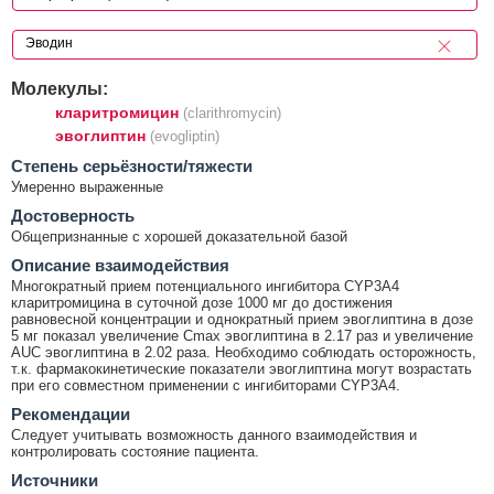
Молекулы:
кларитромицин
(clarithromycin)
эвоглиптин
(evogliptin)
Cтепень серьёзности/тяжести
Умеренно выраженные
Достоверность
Общепризнанные с хорошей доказательной базой
Описание взаимодействия
Многократный прием потенциального ингибитора CYP3A4
кларитромицина в суточной дозе 1000 мг до достижения
равновесной концентрации и однократный прием эвоглиптина в дозе
5 мг показал увеличение Cmax эвоглиптина в 2.17 раз и увеличение
AUC эвоглиптина в 2.02 раза. Необходимо соблюдать осторожность,
т.к. фармакокинетические показатели эвоглиптина могут возрастать
при его совместном применении с ингибиторами CYP3A4.
Рекомендации
Следует учитывать возможность данного взаимодействия и
контролировать состояние пациента.
Источники