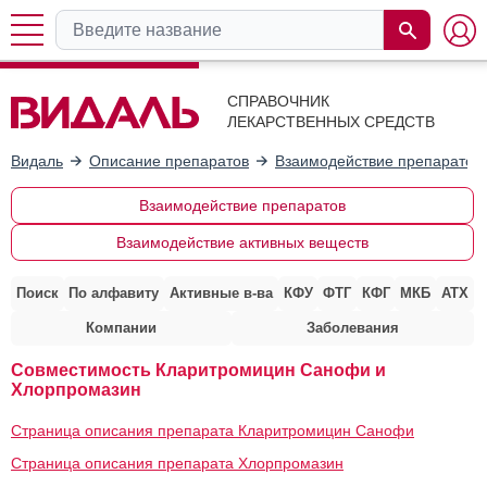
СПРАВОЧНИК
ЛЕКАРСТВЕННЫХ СРЕДСТВ
Видаль
Описание препаратов
Взаимодействие препаратов
Взаимодействие препаратов
Взаимодействие активных веществ
Поиск
По алфавиту
Активные в-ва
КФУ
ФТГ
КФГ
МКБ
АТХ
Компании
Заболевания
Совместимость Кларитромицин Санофи и
Хлорпромазин
Страница описания препарата Кларитромицин Санофи
Страница описания препарата Хлорпромазин