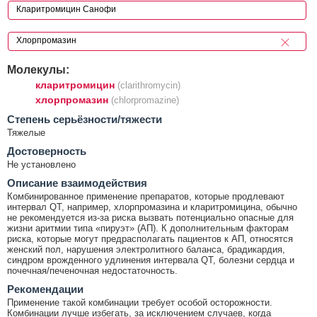
Молекулы:
кларитромицин
(clarithromycin)
хлорпромазин
(chlorpromazine)
Cтепень серьёзности/тяжести
Тяжелые
Достоверность
Не установлено
Описание взаимодействия
Комбинированное применение препаратов, которые продлевают
интервал QT, например, хлорпромазина и кларитромицина, обычно
не рекомендуется из-за риска вызвать потенциально опасные для
жизни аритмии типа «пируэт» (АП). К дополнительным факторам
риска, которые могут предрасполагать пациентов к АП, относятся
женский пол, нарушения электролитного баланса, брадикардия,
синдром врожденного удлинения интервала QT, болезни сердца и
почечная/печеночная недостаточность.
Рекомендации
Применение такой комбинации требует особой осторожности.
Комбинации лучше избегать, за исключением случаев, когда