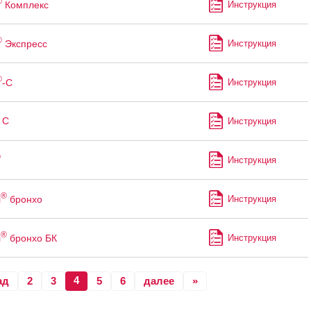
®
Комплекс
Инструкция
®
Экспресс
Инструкция
®
-С
Инструкция
 С
Инструкция
®
Инструкция
®
л
бронхо
Инструкция
®
л
бронхо БК
Инструкция
4
ад
2
3
5
6
далее
»