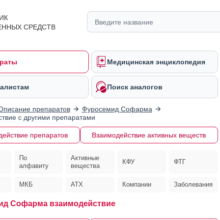
ИК
ЕННЫХ СРЕДСТВ
раты
Медицинская энциклопедия
алистам
Поиск аналогов
Описание препаратов
Фуросемид Софарма
твие с другими препаратами
действие препаратов
Взаимодействие активных веществ
По
Активные
КФУ
ФТГ
алфавиту
вещества
МКБ
АТХ
Компании
Заболевания
ид Софарма взаимодействие