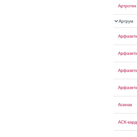
Артротек
Артрум
Арфазет
Арфазет
Арфазети
Арфазет
Асинак
АСК-кард