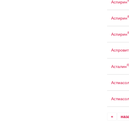
Аспирин
Аспирин
Аспирин
Аспровит
Асталин
Астмасо
Астмасо
«
наз