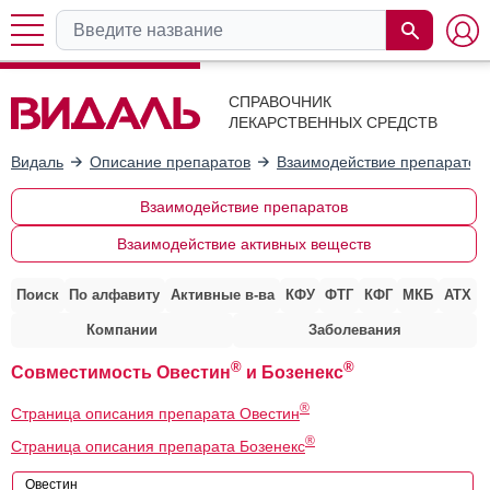
СПРАВОЧНИК
ЛЕКАРСТВЕННЫХ СРЕДСТВ
Видаль
Описание препаратов
Взаимодействие препаратов
Взаимодействие препаратов
Взаимодействие активных веществ
Поиск
По алфавиту
Активные в-ва
КФУ
ФТГ
КФГ
МКБ
АТХ
Компании
Заболевания
®
®
Совместимость Овестин
и Бозенекс
®
Страница описания препарата Овестин
®
Страница описания препарата Бозенекс