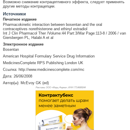
Возможно снижение контрацептивного эффекта, следует применять
другие методы контрацепции.
Источники
Печатное издание
Pharmacokinetic interaction between bosentan and the oral
contraceptives norethisterone and ethinyl estradiol
Int J Clin Pharmacol Ther /Volume:44 Part:3/Mar Page:113-8 / 2006 / van
Giersbergen PL, Halabi A et al
Электронное издание
Bosentan
American Hospital Formulary Service Drug Information
MedicinesComplete RPS Publishing London UK
Ссылка: http://www.medicinescomplete.com/mc
Дата: 26/06/2008
Автор(ы): McEvoy GK (ed)
Реклама. ООО «Мерц Фарма», ИНН 771
4689244