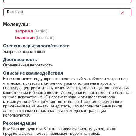
Молекулы:
эстриол
(estriol)
бозентан
(bosentan)
Cтепень серьёзности/тяжести
Умеренно выраженные
Достоверность
Ограниченная вероятность
Описание взаимодействия
Бозентан может индуцировать печеночный метаболизм эстрогенов,
что может привести к снижению уровня эстрогена в крови, с
последующем риском нарушения менструального цикла/прорывных
кровотечений и беременности. Исследование показало, что бозентан
снижал показатель AUC норэтистерона и этинилэстрадиола
максимум на 56% и 66% соответственно. Если одновременного
применения не избежать, убедитесь, что дополнительные и/или
альтернативные негормональные методы контрацепции
используются.
Рекомендации
Комбинации лучше избегать, за исключением случаев, когда
предполагаемая польза превышает вероятный риск.