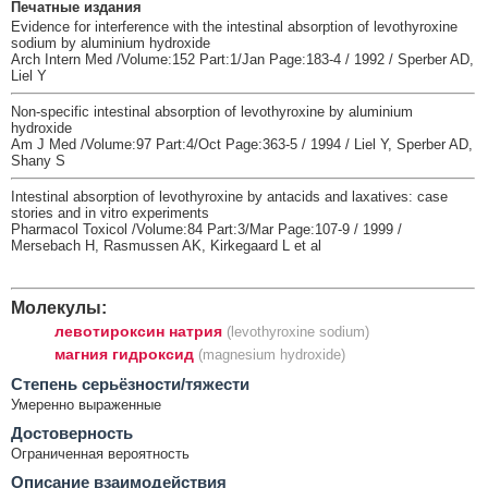
Печатные издания
Evidence for interference with the intestinal absorption of levothyroxine
sodium by aluminium hydroxide
Arch Intern Med /Volume:152 Part:1/Jan Page:183-4 / 1992 / Sperber AD,
Liel Y
Non-specific intestinal absorption of levothyroxine by aluminium
hydroxide
Am J Med /Volume:97 Part:4/Oct Page:363-5 / 1994 / Liel Y, Sperber AD,
Shany S
Intestinal absorption of levothyroxine by antacids and laxatives: case
stories and in vitro experiments
Pharmacol Toxicol /Volume:84 Part:3/Mar Page:107-9 / 1999 /
Mersebach H, Rasmussen AK, Kirkegaard L et al
Молекулы:
левотироксин натрия
(levothyroxine sodium)
магния гидроксид
(magnesium hydroxide)
Cтепень серьёзности/тяжести
Умеренно выраженные
Достоверность
Ограниченная вероятность
Описание взаимодействия