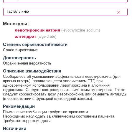
Молекулы:
левотироксин натрия
(levothyroxine sodium)
алгелдрат
(algeldrate)
Cтепень серьёзности/тяжести
Слабо выраженные
Достоверность
Ограниченная вероятность
Описание взаимодействия
Сообщалось об уменьшении эффективности левотироксина (для
приема внутрь), проявляющееся увеличением ТТГ, при
одновременном использовании левотироксина и алюминия
гидроксида. Следует контролировать симптомы гипотиреоза. Также
следует корректировать дозу левотироксина или отменить антациды
(в соответствии с функцией щитовидной железы).
Рекомендации
Применение комбинации требует осторожности.
Необходимо наблюдать за клиническим состоянием пациента.
Требуется коррекция дозы.
Источники