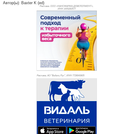
Автор(ы): Baxter K (ed)
Реклама. ООО «НАНОФАРМА ДЕВЕЛОПМЕНТ»,
ИНН 165
5283577
Реклама. АО "Видаль Рус", ИНН 772
8043605