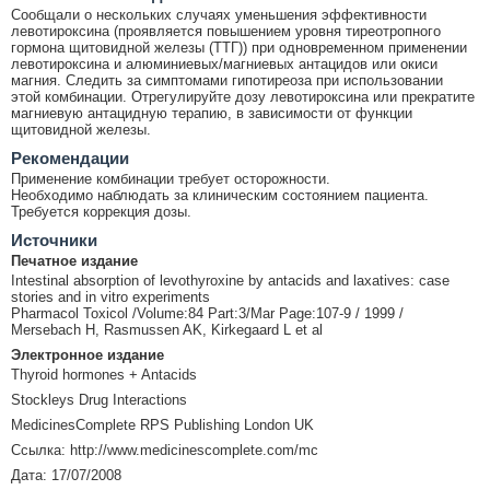
Сообщали о нескольких случаях уменьшения эффективности
левотироксина (проявляется повышением уровня тиреотропного
гормона щитовидной железы (ТТГ)) при одновременном применении
левотироксина и алюминиевых/магниевых антацидов или окиси
магния. Следить за симптомами гипотиреоза при использовании
этой комбинации. Отрегулируйте дозу левотироксина или прекратите
магниевую антацидную терапию, в зависимости от функции
щитовидной железы.
Рекомендации
Применение комбинации требует осторожности.
Необходимо наблюдать за клиническим состоянием пациента.
Требуется коррекция дозы.
Источники
Печатное издание
Intestinal absorption of levothyroxine by antacids and laxatives: case
stories and in vitro experiments
Pharmacol Toxicol /Volume:84 Part:3/Mar Page:107-9 / 1999 /
Mersebach H, Rasmussen AK, Kirkegaard L et al
Электронное издание
Thyroid hormones + Antacids
Stockleys Drug Interactions
MedicinesComplete RPS Publishing London UK
Ссылка: http://www.medicinescomplete.com/mc
Дата: 17/07/2008