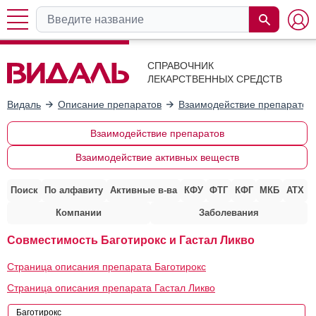
СПРАВОЧНИК
ЛЕКАРСТВЕННЫХ СРЕДСТВ
Видаль
Описание препаратов
Взаимодействие препаратов
Взаимодействие препаратов
Взаимодействие активных веществ
Поиск
По алфавиту
Активные в-ва
КФУ
ФТГ
КФГ
МКБ
АТХ
Компании
Заболевания
Совместимость Баготирокс и Гастал Ликво
Страница описания препарата Баготирокс
Страница описания препарата Гастал Ликво