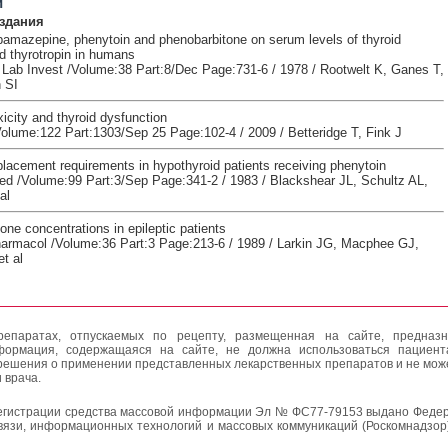
и
здания
rbamazepine, phenytoin and phenobarbitone on serum levels of thyroid
 thyrotropin in humans
 Lab Invest /Volume:38 Part:8/Dec Page:731-6 / 1978 / Rootwelt K, Ganes T,
 SI
icity and thyroid dysfunction
olume:122 Part:1303/Sep 25 Page:102-4 / 2009 / Betteridge T, Fink J
placement requirements in hypothyroid patients receiving phenytoin
ed /Volume:99 Part:3/Sep Page:341-2 / 1983 / Blackshear JL, Schultz AL,
al
ne concentrations in epileptic patients
harmacol /Volume:36 Part:3 Page:213-6 / 1989 / Larkin JG, Macphee GJ,
t al
епаратах, отпускаемых по рецепту, размещенная на сайте, предназн
формация, содержащаяся на сайте, не должна использоваться пациен
решения о применении представленных лекарственных препаратов и не мож
 врача.
егистрации средства массовой информации Эл № ФС77-79153 выдано Федер
вязи, информационных технологий и массовых коммуникаций (Роскомнадзор