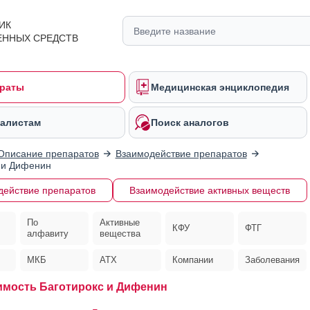
ИК
ЕННЫХ СРЕДСТВ
раты
Медицинская энциклопедия
алистам
Поиск аналогов
Описание препаратов
Взаимодействие препаратов
 и Дифенин
действие препаратов
Взаимодействие активных веществ
По
Активные
КФУ
ФТГ
алфавиту
вещества
МКБ
АТХ
Компании
Заболевания
мость Баготирокс и Дифенин