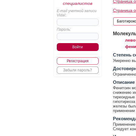
Страница о
специалистов
Страница 
E-mail учетной записи
Vidal:
Пароль:
Молекул
лево
фени
Cтепень с
Умеренно в
Регистрация
Достовер
Забыли пароль?
Ограниченна
Описание
Фенитоин мо
снижению их
тиреоидные 
гипотиреоза
железы была
применении 
Рекоменд
Применение 
Следует ко