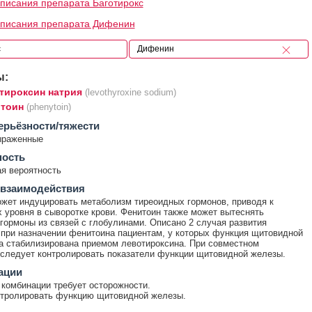
писания препарата Баготирокс
описания препарата Дифенин
ы:
тироксин натрия
(levothyroxine sodium)
тоин
(phenytoin)
ерьёзности/тяжести
ыраженные
ность
я вероятность
 взаимодействия
жет индуцировать метаболизм тиреоидных гормонов, приводя к
 уровня в сыворотке крови. Фенитоин также может вытеснять
гормоны из связей с глобулинами. Описано 2 случая развития
 при назначении фенитоина пациентам, у которых функция щитовидной
 стабилизирована приемом левотироксина. При совместном
следует контролировать показатели функции щитовидной железы.
ации
комбинации требует осторожности.
нтролировать функцию щитовидной железы.