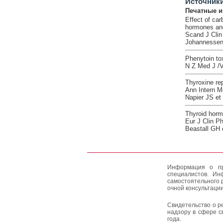
Источник
Печатные и
Effect of ca
hormones and
Scand J Clin
Johannessen
Phenytoin tox
N Z Med J /V
Thyroxine re
Ann Intern M
Napier JS et 
Thyroid hormo
Eur J Clin P
Beastall GH e
Информация о пр
специалистов. Ин
самостоятельного 
очной консультации
Свидетельство о р
надзору в сфере с
года.