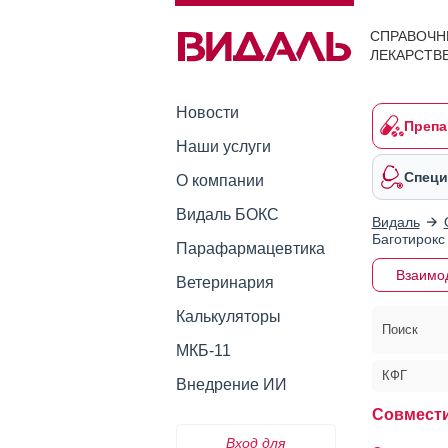
СПРАВОЧН
ЛЕКАРСТВ
Новости
Препа
Наши услуги
Специ
О компании
Видаль БОКС
Видаль
Баготирокс
Парафармацевтика
Взаимо
Ветеринария
Калькуляторы
Поиск
МКБ-11
КФГ
Внедрение ИИ
Совмести
Вход для