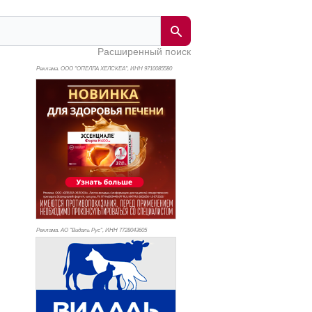
Расширенный поиск
Реклама. ООО "ОПЕЛЛА ХЕЛСКЕА", ИНН 971
0085580
Реклама. АО "Видаль Рус", ИНН 772
8043605