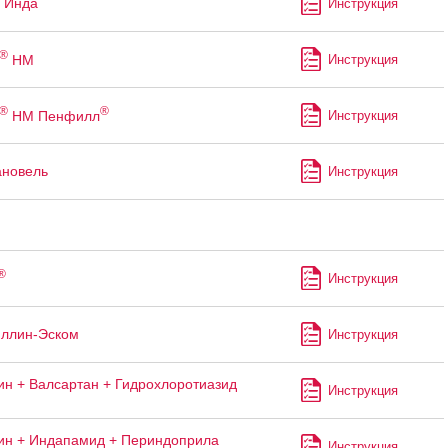
 Инда
Инструкция
®
НМ
Инструкция
®
®
НМ Пенфилл
Инструкция
ановель
Инструкция
®
Инструкция
ллин-Эском
Инструкция
н + Валсартан + Гидрохлоротиазид
Инструкция
н + Индапамид + Периндоприла
Инструкция