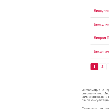
Биосули
Биосули
Бипрол 
Бисангил
1
2
Информация о пр
специалистов. Ин
самостоятельного 
очной консультации
Свидетельство о р