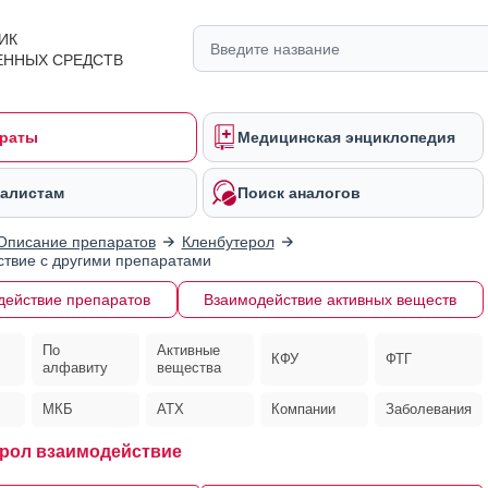
ИК
ЕННЫХ СРЕДСТВ
раты
Медицинская энциклопедия
алистам
Поиск аналогов
Описание препаратов
Кленбутерол
твие с другими препаратами
действие препаратов
Взаимодействие активных веществ
По
Активные
КФУ
ФТГ
алфавиту
вещества
МКБ
АТХ
Компании
Заболевания
рол взаимодействие