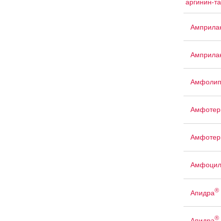
аргинин-т
Амприла
Амприла
Амфоли
Амфотер
Амфотер
Амфоци
®
Апидра
®
Апидра