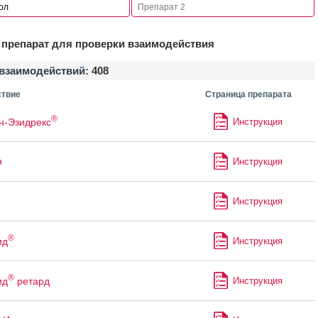
препарат для проверки взаимодействия
взаимодействий:
408
твие
Страница препарата
®
н-Эзидрекс
Инструкция
н
Инструкция
Инструкция
®
ид
Инструкция
®
ид
ретард
Инструкция