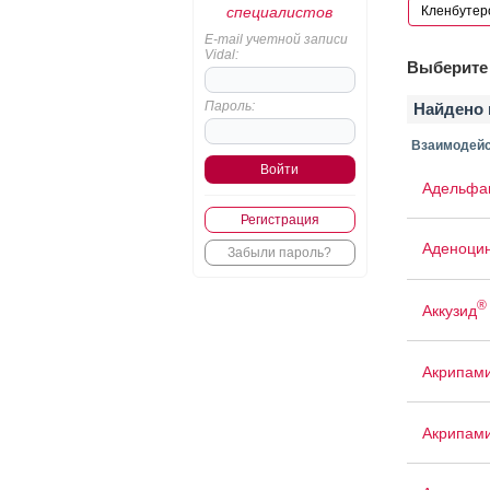
специалистов
E-mail учетной записи
Vidal:
Выберите 
Пароль:
Найдено 
Взаимодейс
Адельфа
Регистрация
Аденоци
Забыли пароль?
®
Аккузид
Акрипам
Акрипам