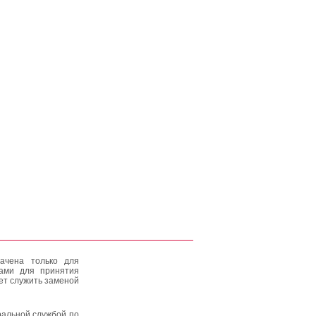
ачена только для
тами для принятия
ет служить заменой
альной службой по