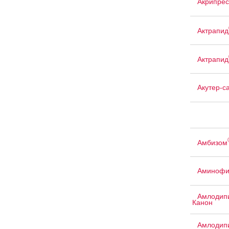
Акрипрес
Актрапид
Актрапид
Акутер-с
Амбизом
Аминофи
Амлодипи
Канон
Амлодипи