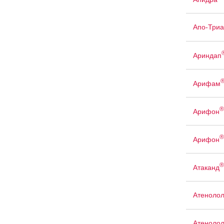
Апо-Триа
Ариндап
Арифам
®
Арифон
®
Арифон
®
Атаканд
Атеноло
Атенолол