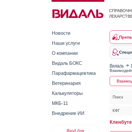
СПРАВОЧН
ЛЕКАРСТВ
Новости
Препа
Наши услуги
Специ
О компании
Видаль БОКС
Видаль
Взаимодейс
Парафармацевтика
Взаимо
Ветеринария
Калькуляторы
Поиск
МКБ-11
КФГ
Внедрение ИИ
Кленбуте
Вход для