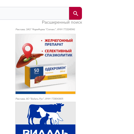
Расширенный поиск
Реклама. ЗАО "ФармФирма "Сотекс", ИНН 771
5240941
Реклама. АО "Видаль Рус", ИНН 772
8043605