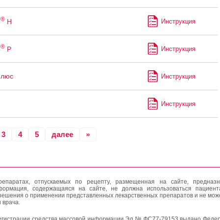
®
н
Н
Инструкция
®
н
Р
Инструкция
Плюс
Инструкция
Инструкция
3
4
5
далее
»
епаратах, отпускаемых по рецепту, размещенная на сайте, предназн
формация, содержащаяся на сайте, не должна использоваться пациен
решения о применении представленных лекарственных препаратов и не мож
 врача.
егистрации средства массовой информации Эл № ФС77-79153 выдано Федер