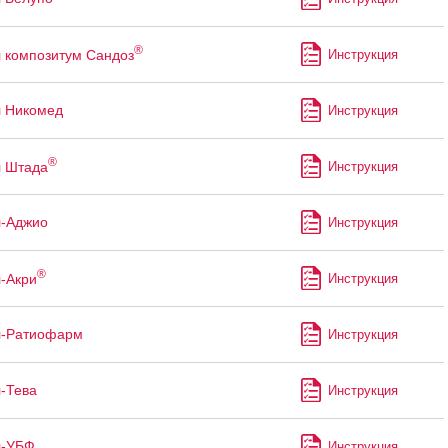
®
 композитум Сандоз
Инструкция
 Никомед
Инструкция
®
л Штада
Инструкция
л-Аджио
Инструкция
®
-Акри
Инструкция
л-Ратиофарм
Инструкция
-Тева
Инструкция
л-УБФ
Инструкция