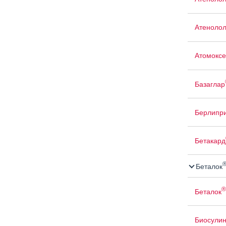
Атенолол
Атомоксе
Базаглар
Берлипр
Бетакард
Беталок
®
Беталок
Биосули