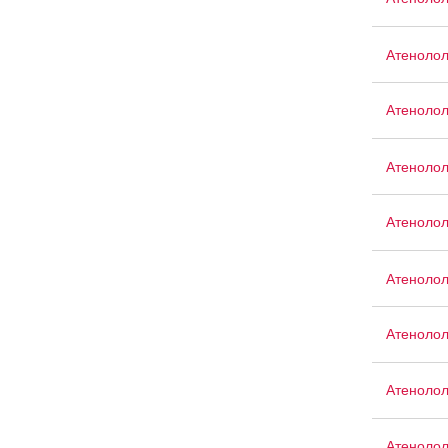
Атенолол
Атенолол
Атеноло
Атеноло
Атенолол
Атеноло
Атенолол
Атеноло