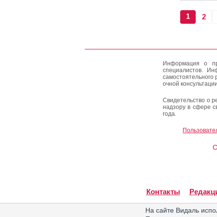
1
2
Информация о пр
специалистов. Ин
самостоятельного 
очной консультации
Свидетельство о р
надзору в сфере с
года.
Пользовате
C
Контакты
Редакц
На сайте Видаль испо