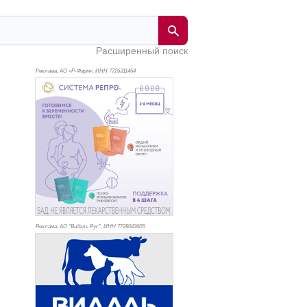
Расширенный поиск
Реклама. АО «Р-Фарм», ИНН 772
6311464
Реклама. АО "Видаль Рус", ИНН 772
8043605