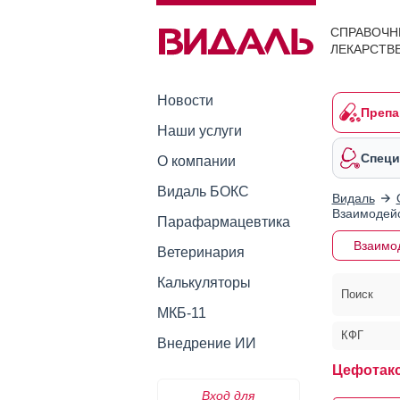
СПРАВОЧН
ЛЕКАРСТВ
Новости
Препа
Наши услуги
Специ
О компании
Видаль БОКС
Видаль
Взаимодейс
Парафармацевтика
Взаимо
Ветеринария
Калькуляторы
Поиск
МКБ-11
КФГ
Внедрение ИИ
Цефотакс
Вход для