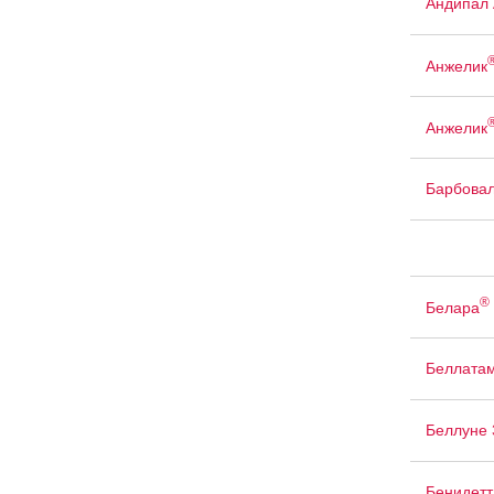
Андипал 
Анжелик
Анжелик
Барбова
®
Белара
Беллата
Беллуне 
Бенидетт