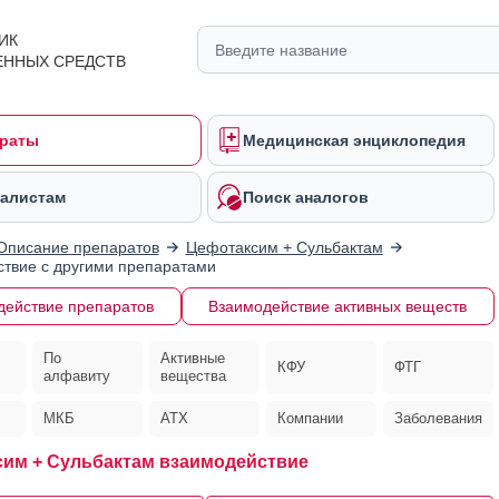
ИК
ЕННЫХ СРЕДСТВ
раты
Медицинская энциклопедия
алистам
Поиск аналогов
Описание препаратов
Цефотаксим + Сульбактам
твие с другими препаратами
действие препаратов
Взаимодействие активных веществ
По
Активные
КФУ
ФТГ
алфавиту
вещества
МКБ
АТХ
Компании
Заболевания
им + Сульбактам взаимодействие