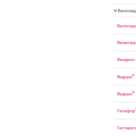
Валосер
Валосер
Везантра
Вендиол
®
Видора
®
Видора
Гепафор
Гестарел