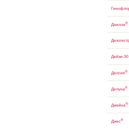
Гинофло
®
Даилла
Дезогест
Дейзи-30
®
Делсия
®
Делуна
®
Джейна
®
Джес