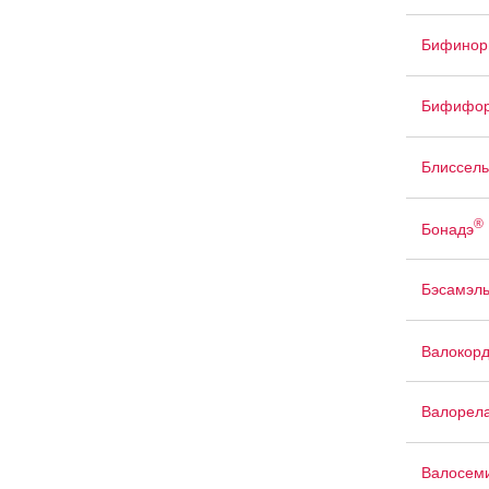
Бифинор
Бифифо
Блиссель
®
Бонадэ
Бэсамэл
Валокор
Валорел
Валосем