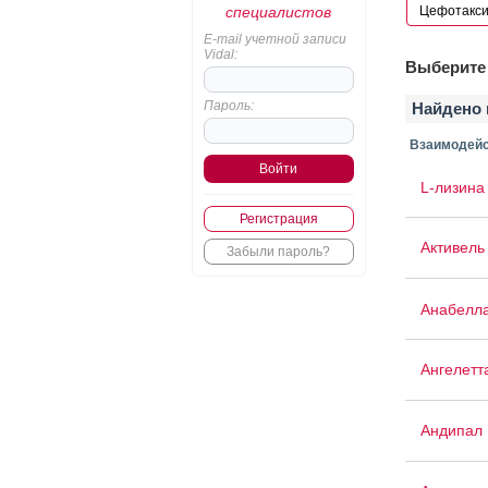
специалистов
E-mail учетной записи
Vidal:
Выберите 
Пароль:
Найдено 
Взаимодейс
L-лизина
Регистрация
Активель
Забыли пароль?
Анабелл
Ангелетт
Андипал