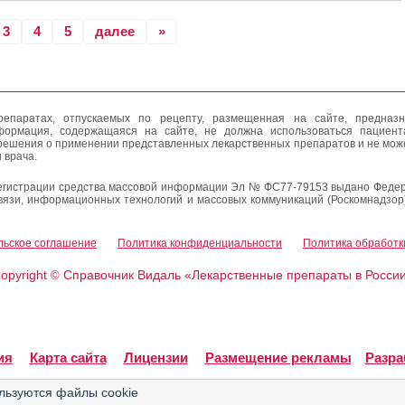
3
4
5
далее
»
епаратах, отпускаемых по рецепту, размещенная на сайте, предназн
формация, содержащаяся на сайте, не должна использоваться пациен
решения о применении представленных лекарственных препаратов и не мож
 врача.
егистрации средства массовой информации Эл № ФС77-79153 выдано Федер
вязи, информационных технологий и массовых коммуникаций (Роскомнадзор
льское соглашение
Политика конфиденциальности
Политика обработк
opyright
Справочник Видаль «Лекарственные препараты в Росси
©
ия
Карта сайта
Лицензии
Размещение рекламы
Разра
льзуются файлы cookie