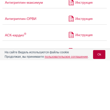
Антигриппин-максимум
Инструкция
Антигриппин-ОРВИ
Инструкция
®
АСК-кардио
Инструкция
Аск-Магнио
Инструкция
На сайте Видаль используются файлы cookie
Ok
Продолжая, вы принимаете
пользовательское соглашение
.
АскоРутиКаль форте
Инструкция
Вход для специалистов
E-mail учетной записи Vidal:
Аскофен Ультра
Инструкция
Пароль:
Аскофен-П
Инструкция