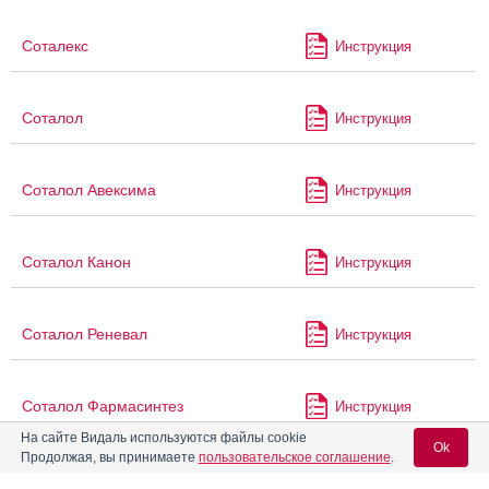
Соталекс
Инструкция
Соталол
Инструкция
Соталол Авексима
Инструкция
Соталол Канон
Инструкция
Соталол Реневал
Инструкция
Соталол Фармасинтез
Инструкция
На сайте Видаль используются файлы cookie
Ok
Продолжая, вы принимаете
пользовательское соглашение
.
СР-Кларен
Инструкция