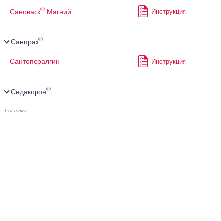
®
Сановаск
Магний
Инструкция
®
Санпраз
Сантопералгин
Инструкция
®
Седакорон
Реклама