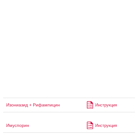
Изониазид + Рифампицин
Инструкция
Имуспорин
Инструкция