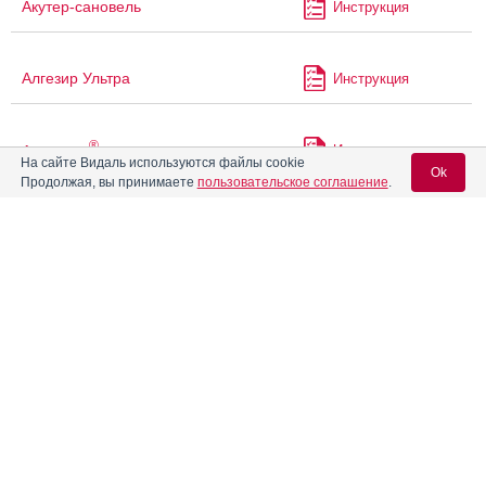
Акутер-сановель
Инструкция
Алгезир Ультра
Инструкция
®
Аленталь
Инструкция
На сайте Видаль используются файлы cookie
Ok
Продолжая, вы принимаете
пользовательское соглашение
.
Альгофетин
Инструкция
Вход для специалистов
E-mail учетной записи Vidal:
Амальвия
Инструкция
®
Пароль:
Амарил
Инструкция
®
Амарил
М
Инструкция