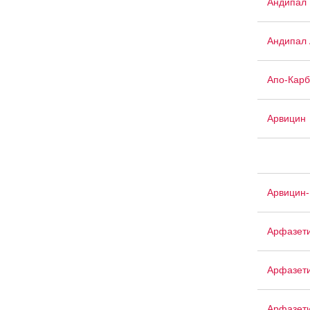
Андипал
Андипал 
Апо-Кар
Арвицин
Арвицин-
Арфазет
Арфазет
Арфазети