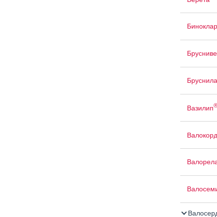
Бинокла
Брусниве
Бруснил
Вазилип
Валокор
Валорел
Валосем
Валосер