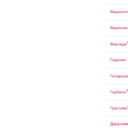
Вирасепт
Виринок
Вирнада
Гедонин
Гелариу
Гербион
Грастива
Дарунав