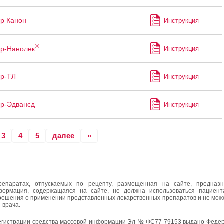
р Канон
Инструкция
®
р-Нанолек
Инструкция
ир-ТЛ
Инструкция
р-Эдвансд
Инструкция
3
4
5
далее
»
епаратах, отпускаемых по рецепту, размещенная на сайте, предназн
формация, содержащаяся на сайте, не должна использоваться пациен
решения о применении представленных лекарственных препаратов и не мож
 врача.
егистрации средства массовой информации Эл № ФС77-79153 выдано Федер