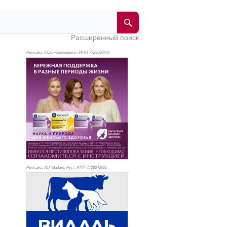
Расширенный поиск
Реклама. ООО «Бионорика», ИНН 772
9590470
Реклама. АО "Видаль Рус", ИНН 772
8043605