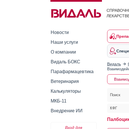
СПРАВОЧН
ЛЕКАРСТВ
Новости
Препа
Наши услуги
Специ
О компании
Видаль БОКС
Видаль
Взаимодейс
Парафармацевтика
Взаимо
Ветеринария
Калькуляторы
Поиск
МКБ-11
КФГ
Внедрение ИИ
Палбоцик
Вход для