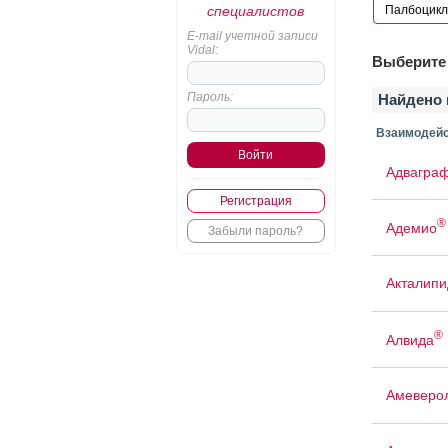
специалистов
E-mail учетной записи
Vidal:
Выберите 
Пароль:
Найдено 
Взаимодейс
Адвагра
Регистрация
®
Адемио
Забыли пароль?
Акталипи
®
Алвида
Амеверо