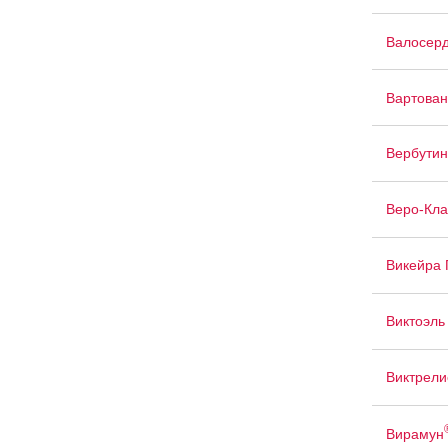
Валосер
Вартован
Вербутин
Веро-Кл
Викейра 
Виктоэль
Виктрели
Вирамун