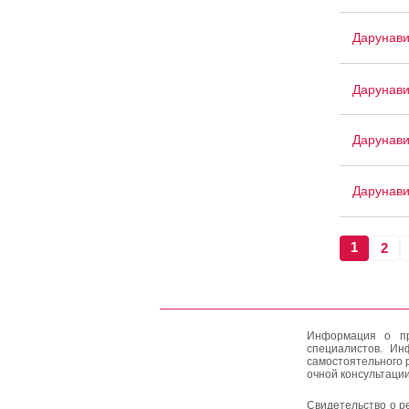
Дарунави
Дарунави
Дарунав
Дарунави
1
2
Информация о пр
специалистов. Ин
самостоятельного 
очной консультации
Свидетельство о р