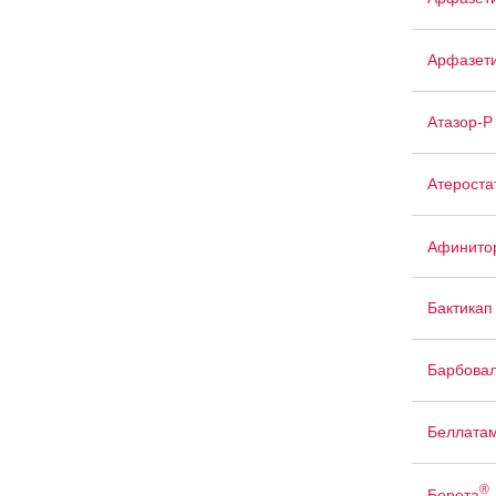
Арфазет
Атазор-Р
Атероста
Афинито
Бактикап
Барбова
Беллата
®
Берета