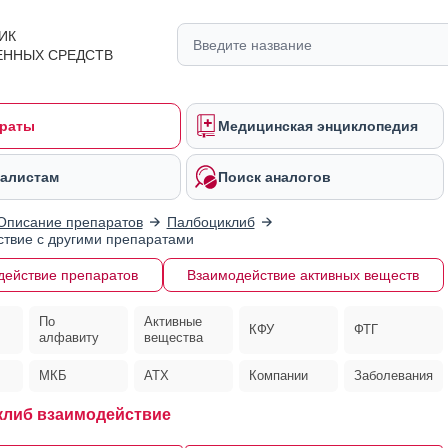
ИК
ЕННЫХ СРЕДСТВ
раты
Медицинская энциклопедия
алистам
Поиск аналогов
Описание препаратов
Палбоциклиб
твие с другими препаратами
действие препаратов
Взаимодействие активных веществ
По
Активные
КФУ
ФТГ
алфавиту
вещества
МКБ
АТХ
Компании
Заболевания
либ взаимодействие