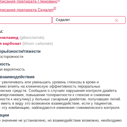
писания препарата Глюкованс
®
писания препарата Седалит
ы:
енкламид
(glibenclamide)
я карбонат
(lithium carbonate)
ерьёзности/тяжести
осторожности
ность
я вероятность
 взаимодействия
 увеличивать или уменьшать уровень глюкозы в крови и
емо влиять на клиническую эффективность пероральных
ческих средств. Сообщали о случаях нарушения контроля диабета
гипергликемия, повышении толерантности к глюкозе и снижении
ности к инсулину) у больных сахарным диабетом, получавших литий.
иметь в виду это возможное взаимодействие, если у пациентов,
эту комбинацию, наблюдаются изменения гликемического контроля.
ации
 значение не установлено, но взаимодействие возможно, необходимо
.