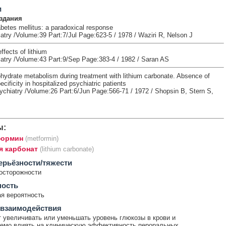
и
здания
abetes mellitus: a paradoxical response
atry /Volume:39 Part:7/Jul Page:623-5 / 1978 / Waziri R, Nelson J
ffects of lithium
iatry /Volume:43 Part:9/Sep Page:383-4 / 1982 / Saran AS
ohydrate metabolism during treatment with lithium carbonate. Absence of
ecificity in hospitalized psychiatric patients
chiatry /Volume:26 Part:6/Jun Page:566-71 / 1972 / Shopsin B, Stern S,
ы:
ормин
(metformin)
я карбонат
(lithium carbonate)
ерьёзности/тяжести
осторожности
ность
я вероятность
 взаимодействия
 увеличивать или уменьшать уровень глюкозы в крови и
емо влиять на клиническую эффективность пероральных