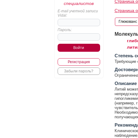
Страница о
специалистов
Страница о
E-mail учетной записи
Vidal:
Пароль:
Молекул
глиб
лити
Cтепень с
Требующие 
Регистрация
Достовер
Забыли пароль?
Ограниченна
Описание
Литий может
непредсказу
гипогликеми
(например, 
чувствитель
Необходимо 
получающих 
Рекоменд
Клиническое
наблюдение