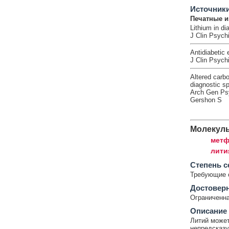
Источник
Печатные и
Lithium in di
J Clin Psychi
Antidiabetic e
J Clin Psych
Altered carb
diagnostic sp
Arch Gen Psy
Gershon S
Молекул
метф
лити
Cтепень с
Требующие 
Достовер
Ограниченна
Описание
Литий может
непредсказу