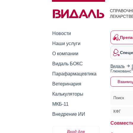
СПРАВОЧН
ЛЕКАРСТВ
Новости
Препа
Наши услуги
Специ
О компании
Видаль БОКС
Видаль
Глюкованс
Парафармацевтика
Взаимо
Ветеринария
Калькуляторы
Поиск
МКБ-11
КФГ
Внедрение ИИ
Совмест
Вход для