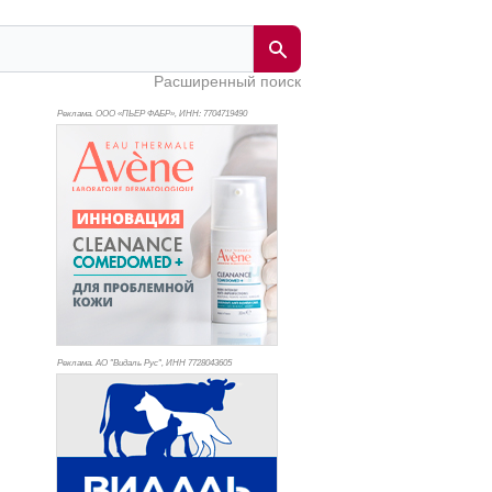
Расширенный поиск
Реклама. ООО «ПЬЕР ФАБР», ИНН: 770
4719490
Реклама. АО "Видаль Рус", ИНН 772
8043605