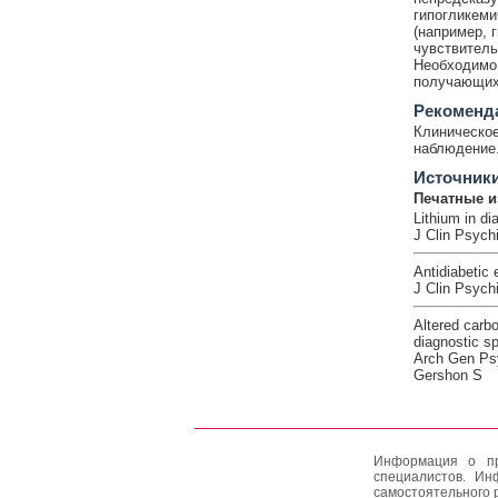
гипогликеми
(например, 
чувствитель
Необходимо 
получающих 
Рекоменд
Клиническое
наблюдение
Источник
Печатные и
Lithium in di
J Clin Psychi
Antidiabetic e
J Clin Psych
Altered carb
diagnostic sp
Arch Gen Psy
Gershon S
Информация о пр
специалистов. Ин
самостоятельного 