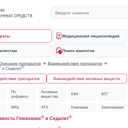
ИК
ЕННЫХ СРЕДСТВ
раты
Медицинская энциклопедия
алистам
Поиск аналогов
Описание препаратов
Взаимодействие препаратов
®
®
и Седалит
действие препаратов
Взаимодействие активных веществ
По
Активные
КФУ
ФТГ
алфавиту
вещества
МКБ
АТХ
Компании
Заболевания
®
®
имость Глюкованс
и Седалит
®