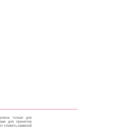
ачена только для
тами для принятия
ет служить заменой