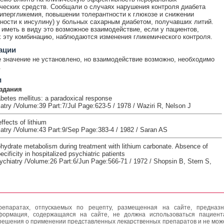
ческих средств. Сообщали о случаях нарушения контроля диабета
гипергликемия, повышении толерантности к глюкозе и снижении
ности к инсулину) у больных сахарным диабетом, получавших литий.
иметь в виду это возможное взаимодействие, если у пациентов,
эту комбинацию, наблюдаются изменения гликемического контроля.
ации
 значение не установлено, но взаимодействие возможно, необходимо
.
и
здания
abetes mellitus: a paradoxical response
atry /Volume:39 Part:7/Jul Page:623-5 / 1978 / Waziri R, Nelson J
ffects of lithium
iatry /Volume:43 Part:9/Sep Page:383-4 / 1982 / Saran AS
ohydrate metabolism during treatment with lithium carbonate. Absence of
ecificity in hospitalized psychiatric patients
chiatry /Volume:26 Part:6/Jun Page:566-71 / 1972 / Shopsin B, Stern S,
епаратах, отпускаемых по рецепту, размещенная на сайте, предназн
формация, содержащаяся на сайте, не должна использоваться пациен
решения о применении представленных лекарственных препаратов и не мож