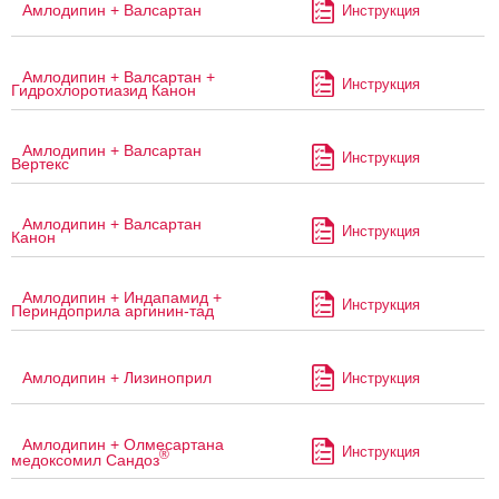
Амлодипин + Валсартан
Инструкция
Амлодипин + Валсартан +
Инструкция
Гидрохлоротиазид Канон
Амлодипин + Валсартан
Инструкция
Вертекс
Амлодипин + Валсартан
Инструкция
Канон
Амлодипин + Индапамид +
Инструкция
Периндоприла аргинин-тад
Амлодипин + Лизиноприл
Инструкция
Амлодипин + Олмесартана
Инструкция
®
медоксомил Сандоз