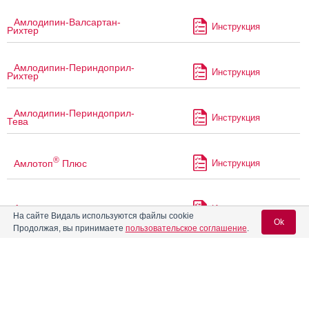
Амлодипин-Валсартан-
Инструкция
Рихтер
Амлодипин-Периндоприл-
Инструкция
Рихтер
Амлодипин-Периндоприл-
Инструкция
Тева
®
Амлотоп
Плюс
Инструкция
Амплитон
Инструкция
На сайте Видаль используются файлы cookie
Ok
Продолжая, вы принимаете
пользовательское соглашение
.
Амплитон Форте
Инструкция
Вход для специалистов
E-mail учетной записи Vidal:
®
Амприлан
Инструкция