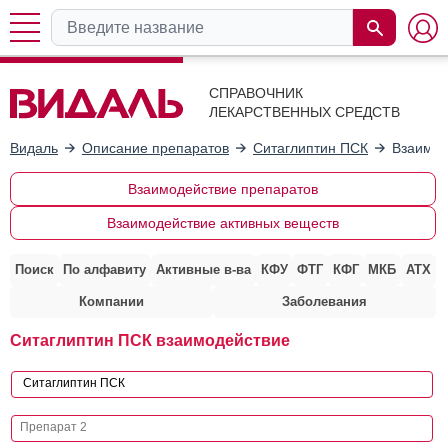
СПРАВОЧНИК
ЛЕКАРСТВЕННЫХ СРЕДСТВ
Видаль
Описание препаратов
Ситаглиптин ПСК
Взаимод
Взаимодействие препаратов
Взаимодействие активных веществ
Поиск
По алфавиту
Активные в-ва
КФУ
ФТГ
КФГ
МКБ
АТХ
Компании
Заболевания
Ситаглиптин ПСК взаимодействие