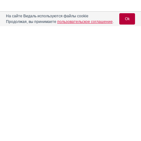
На сайте Видаль используются файлы cookie
Ok
Продолжая, вы принимаете
пользовательское соглашение
.
Реклама. ООО "ОПЕЛЛА ХЕЛСКЕА", ИНН 971
0085580
Вход для специалистов
E-mail учетной записи Vidal:
Пароль:
Реклама. АО "Видаль Рус", ИНН 772
8043605
Регистрация
Забыли пароль?