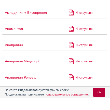
Амлодипин + Бисопролол
Инструкция
Анаментал
Инструкция
Анаприлин
Инструкция
Анаприлин Медисорб
Инструкция
Анаприлин Реневал
Инструкция
На сайте Видаль используются файлы cookie
Ok
Анаприлина таблетки
Инструкция
Продолжая, вы принимаете
пользовательское соглашение
.
Анаприлина таблетки 0,25 г
Инструкция