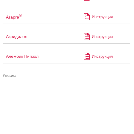
®
Азарга
Инструкция
Акридилол
Инструкция
Алембик Пипзол
Инструкция
Реклама