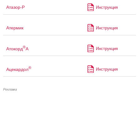
Атазор-Р
Инструкция
Атермик
Инструкция
®
Атокорд
А
Инструкция
®
Ацекардол
Инструкция
Реклама