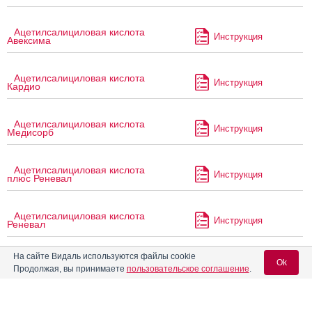
Ацетилсалициловая кислота
Инструкция
Авексима
Ацетилсалициловая кислота
Инструкция
Кардио
Ацетилсалициловая кислота
Инструкция
Медисорб
Ацетилсалициловая кислота
Инструкция
плюс Реневал
Ацетилсалициловая кислота
Инструкция
Реневал
На сайте Видаль используются файлы cookie
Ацетилсалициловая
Ok
Инструкция
Продолжая, вы принимаете
пользовательское соглашение
.
кислота-ЛекТ
Ацетилсалициловая