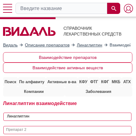
СПРАВОЧНИК
ЛЕКАРСТВЕННЫХ СРЕДСТВ
Видаль
Описание препаратов
Линаглиптин
Взаимодейст
Взаимодействие препаратов
Взаимодействие активных веществ
Поиск
По алфавиту
Активные в-ва
КФУ
ФТГ
КФГ
МКБ
АТХ
Компании
Заболевания
Линаглиптин взаимодействие