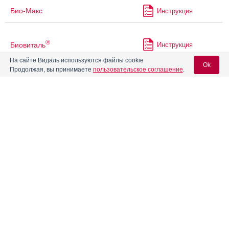
Био-Макс
Инструкция
®
Биовиталь
Инструкция
На сайте Видаль используются файлы cookie
Ok
Продолжая, вы принимаете
пользовательское соглашение
.
®
Биовиталь
Гель для детей
Инструкция
®
(Киндер Биовиталь
)
Вход для специалистов
Биоселак
Инструкция
E-mail учетной записи Vidal:
Биофер
Инструкция
Пароль:
Битригам
Инструкция
®
Бифилакт-БИЛС
Инструкция