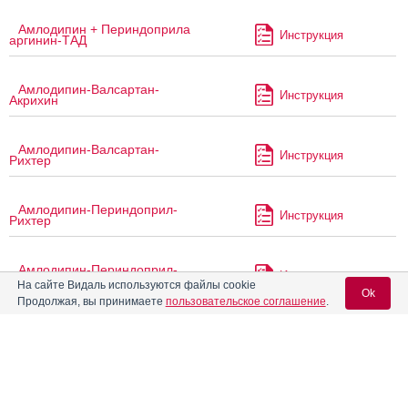
Амлодипин + Периндоприла
Инструкция
аргинин-ТАД
Амлодипин-Валсартан-
Инструкция
Акрихин
Амлодипин-Валсартан-
Инструкция
Рихтер
Амлодипин-Периндоприл-
Инструкция
Рихтер
Амлодипин-Периндоприл-
Инструкция
Тева
На сайте Видаль используются файлы cookie
Ok
Продолжая, вы принимаете
пользовательское соглашение
.
®
Амлотоп
Плюс
Инструкция
Вход для специалистов
E-mail учетной записи Vidal:
Амплитон
Инструкция