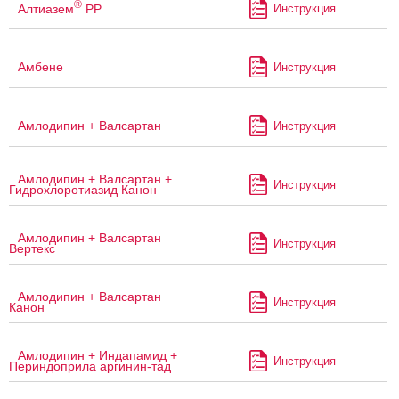
®
Алтиазем
РР
Инструкция
Амбене
Инструкция
Амлодипин + Валсартан
Инструкция
Амлодипин + Валсартан +
Инструкция
Гидрохлоротиазид Канон
Амлодипин + Валсартан
Инструкция
Вертекс
Амлодипин + Валсартан
Инструкция
Канон
Амлодипин + Индапамид +
Инструкция
Периндоприла аргинин-тад