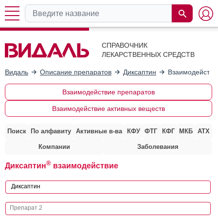
СПРАВОЧНИК
ЛЕКАРСТВЕННЫХ СРЕДСТВ
Видаль
Описание препаратов
Диксаптин
Взаимодействи
Взаимодействие препаратов
Взаимодействие активных веществ
Поиск
По алфавиту
Активные в-ва
КФУ
ФТГ
КФГ
МКБ
АТХ
Компании
Заболевания
®
Диксаптин
взаимодействие