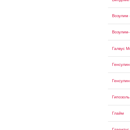
Возулим 
Возулим-
Галвус М
Генсулин
Генсулин
Гипозоль
Глайм
Гларитус