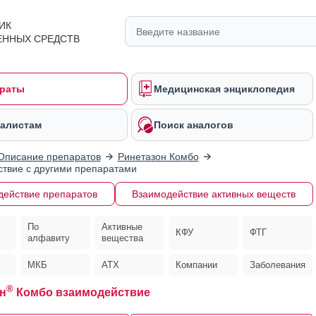
ИК
ЕННЫХ СРЕДСТВ
раты
Медицинская энциклопедия
алистам
Поиск аналогов
Описание препаратов
Ринетазон Комбо
твие с другими препаратами
действие препаратов
Взаимодействие активных веществ
По
Активные
КФУ
ФТГ
алфавиту
вещества
МКБ
АТХ
Компании
Заболевания
®
н
Комбо взаимодействие