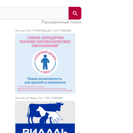
Расширенный поиск
Реклама. ООО "ПРОМОМЕД ДМ", ИНН 772
4365841
Реклама. АО "Видаль Рус", ИНН 772
8043605