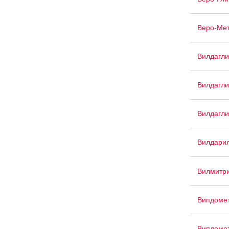
Веро-Ме
Вилдагли
Вилдагли
Вилдагли
Вилдари
Вилмитри
Випдоме
Випдоме