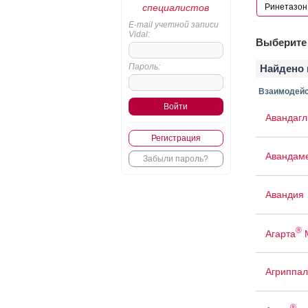
специалистов
E-mail учетной записи
Vidal:
Выберите 
Пароль:
Найдено 
Взаимодейс
Авандаг
Регистрация
Авандам
Забыли пароль?
Авандия
®
Агарта
Агриппал
®