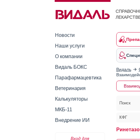
СПРАВОЧН
ЛЕКАРСТВ
Новости
Препа
Наши услуги
Специ
О компании
Видаль БОКС
Видаль
Взаимодейс
Парафармацевтика
Взаимо
Ветеринария
Калькуляторы
Поиск
МКБ-11
КФГ
Внедрение ИИ
Ринетазо
Вход для