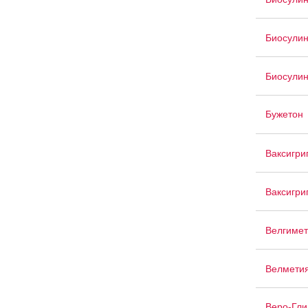
Биосули
Биосули
Бужетон
Ваксигри
Ваксигри
Велгимет
Велмети
Веро-Гли