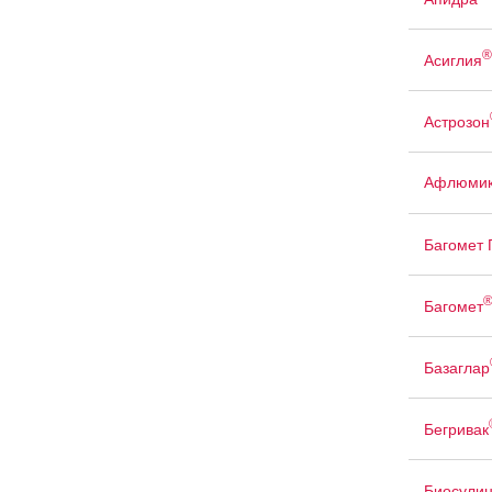
®
Асиглия
Астрозон
Афлюмик
Багомет
Багомет
Базаглар
Бегривак
Биосули