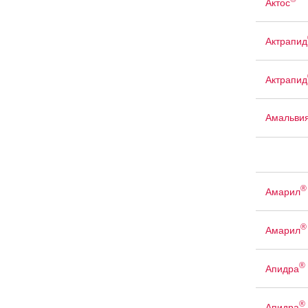
Актос
Актрапид
Актрапид
Амальви
®
Амарил
®
Амарил
®
Апидра
®
Апидра