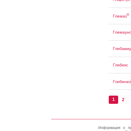
®
Глемаз
Глемаун
Глибами
Глибекс
Глибенез
1
2
Информация о пр