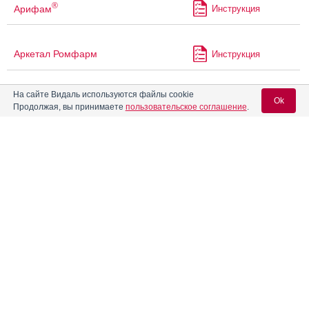
®
Арифам
Инструкция
Аркетал Ромфарм
Инструкция
На сайте Видаль используются файлы cookie
®
Арлеверт
Инструкция
Ok
Продолжая, вы принимаете
пользовательское соглашение
.
®
Артинова
АМ
Инструкция
Вход для специалистов
E-mail учетной записи Vidal:
®
Артоксан
®
Артрозан
Пароль:
Артрозилен
Артротек
Инструкция
Артрум