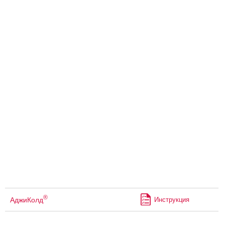
®
АджиКолд
Инструкция