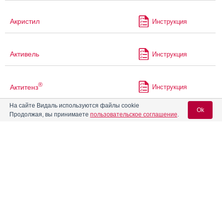
Акристил
Инструкция
Активель
Инструкция
®
Актитенз
Инструкция
На сайте Видаль используются файлы cookie
Ok
Продолжая, вы принимаете
пользовательское соглашение
.
®
Актос
Инструкция
Вход для специалистов
®
Актрапид
НМ
Инструкция
E-mail учетной записи Vidal:
®
®
Актрапид
НМ Пенфилл
Инструкция
Пароль:
Алекс Плюс
Инструкция