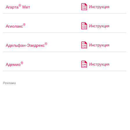
®
Агарта
Мет
Инструкция
®
Агиолакс
Инструкция
®
Адельфан-Эзидрекс
Инструкция
®
Адемио
Инструкция
Реклама