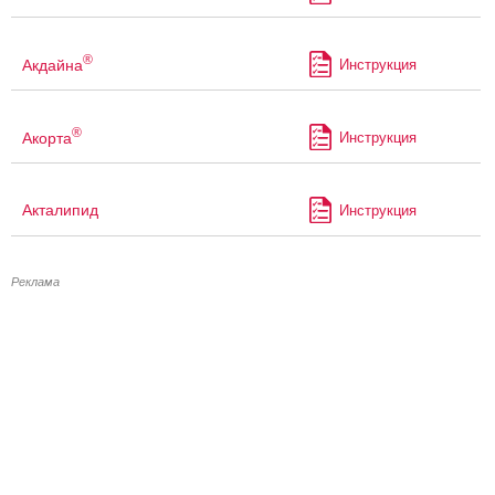
®
Акдайна
Инструкция
®
Акорта
Инструкция
Акталипид
Инструкция
Реклама