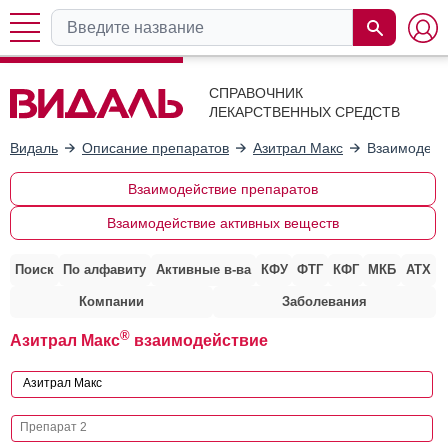
СПРАВОЧНИК
ЛЕКАРСТВЕННЫХ СРЕДСТВ
Видаль
Описание препаратов
Азитрал Макс
Взаимодейс
Взаимодействие препаратов
Взаимодействие активных веществ
Поиск
По алфавиту
Активные в-ва
КФУ
ФТГ
КФГ
МКБ
АТХ
Компании
Заболевания
®
Азитрал Макс
взаимодействие