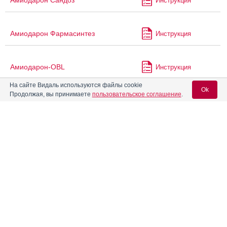
Амиодарон Сандоз
Инструкция
Амиодарон Фармасинтез
Инструкция
Амиодарон-OBL
Инструкция
На сайте Видаль используются файлы cookie
Ok
Продолжая, вы принимаете
пользовательское соглашение
.
®
Амиодарон-Акри
Инструкция
Вход для специалистов
Амиодарон-СЗ
Инструкция
E-mail учетной записи Vidal:
Амиокордин
Пароль:
Анагрелид
Инструкция
Аналидас
Инструкция