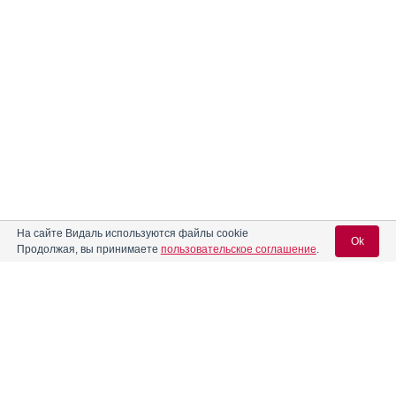
На сайте Видаль используются файлы cookie
Ok
Продолжая, вы принимаете
пользовательское соглашение
.
Вход для специалистов
E-mail учетной записи Vidal: