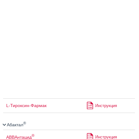
L-Тироксин-Фармак
Инструкция
®
Абактал
®
АВВАнтацид
Инструкция