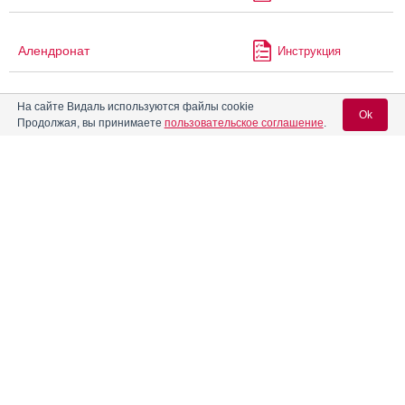
Алендронат
Инструкция
На сайте Видаль используются файлы cookie
Алендронат Канон
Инструкция
Ok
Продолжая, вы принимаете
пользовательское соглашение
.
Алендронат Керн Фарма
Инструкция
Вход для специалистов
E-mail учетной записи Vidal:
Алендронат Плива
Инструкция
Пароль:
Алендронат-Вертекс
Инструкция
Аленталь
Инструкция
®