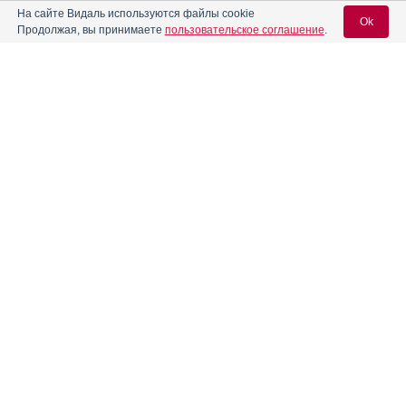
На сайте Видаль используются файлы cookie
Андипал Авексима
Ok
Инструкция
Продолжая, вы принимаете
пользовательское соглашение
.
®
Анжелик
Инструкция
Вход для специалистов
E-mail учетной записи Vidal:
®
Анжелик
Микро
Инструкция
Пароль:
Аперомид
Инструкция
Аптивус
Инструкция
Регистрация
Забыли пароль?
Аргедин
Инструкция
Ардуан
Инструкция