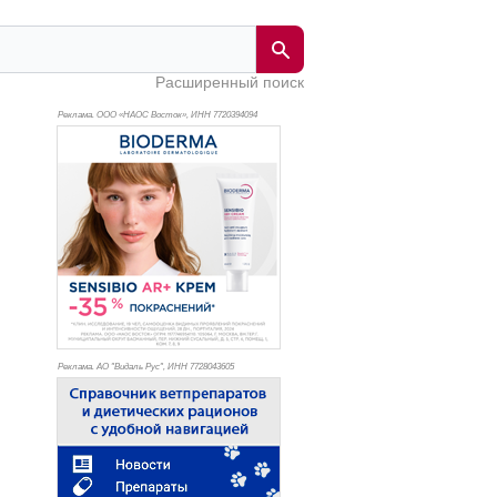
Расширенный поиск
Реклама. ООО «НАОС Восток», ИНН 772
0394094
Реклама. АО "Видаль Рус", ИНН 772
8043605