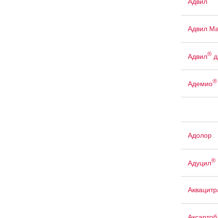
Адвил
Адвил М
®
Адвил
д
®
Адемио
Адолор
®
Адуцил
Аквацит
Аксартоб