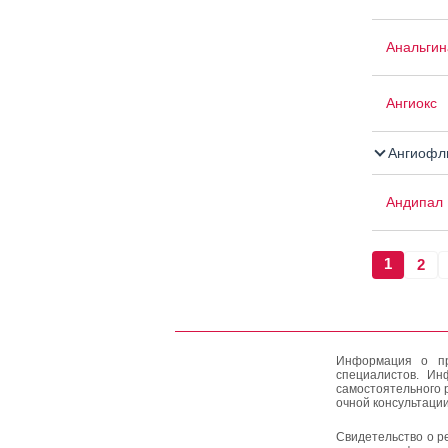
Анальгина
Ангиокс
Ангиофл
Андипал
1
2
Информация о пр
специалистов. Ин
самостоятельного 
очной консультации
Свидетельство о р