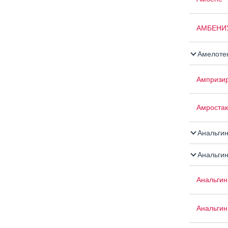
АМБЕНИ
Амелоте
Ампризи
Амроста
Анальги
Анальгин
Анальгин
Анальгин