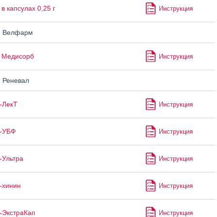
в капсулах 0,25 г
Инструкция
н Велфарм
 Медисорб
Инструкция
 Реневал
-ЛекТ
Инструкция
н-УБФ
Инструкция
-Ультра
Инструкция
-хинин
Инструкция
-ЭкстраКап
Инструкция