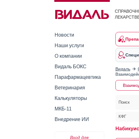
СПРАВОЧН
ЛЕКАРСТВ
Новости
Препа
Наши услуги
Специ
О компании
Видаль БОКС
Видаль
Взаимодейс
Парафармацевтика
Взаимо
Ветеринария
Калькуляторы
Поиск
МКБ-11
КФГ
Внедрение ИИ
Набикуис
Вход для