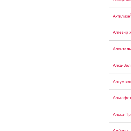
Актилизе
Алгезир 
Аленталь
Алка-Зел
Алтумве
Альгофе
Алька-П
Амбене