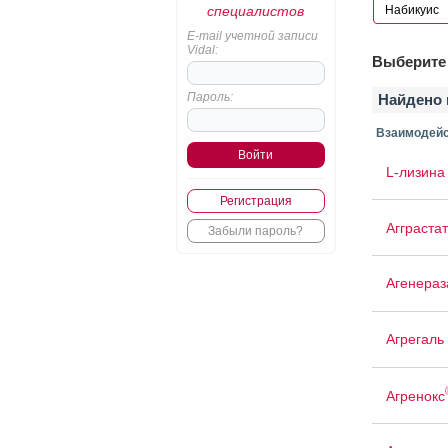
специалистов
E-mail учетной записи
Vidal:
Выберите 
Пароль:
Найдено 
Взаимодейс
L-лизина
Регистрация
Агграстат
Забыли пароль?
Агенераз
Агрегаль
Агренокс