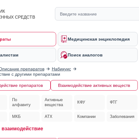
ИК
ЕННЫХ СРЕДСТВ
раты
Медицинская энциклопедия
алистам
Поиск аналогов
Описание препаратов
Набикуис
твие с другими препаратами
действие препаратов
Взаимодействие активных веществ
По
Активные
КФУ
ФТГ
алфавиту
вещества
МКБ
АТХ
Компании
Заболевания
 взаимодействие