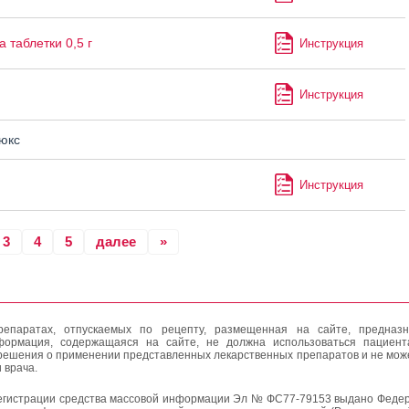
 таблетки 0,5 г
Инструкция
Инструкция
юкс
Инструкция
3
4
5
далее
»
епаратах, отпускаемых по рецепту, размещенная на сайте, предназн
формация, содержащаяся на сайте, не должна использоваться пациен
решения о применении представленных лекарственных препаратов и не мож
 врача.
егистрации средства массовой информации Эл № ФС77-79153 выдано Федер