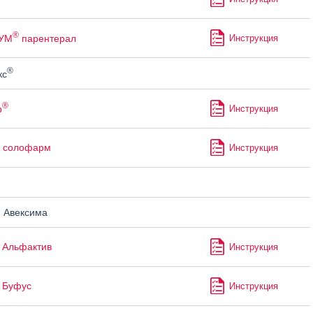
®
УМ
парентерал
Инструкция
®
кс
®
р
Инструкция
к солофарм
Инструкция
н
 Авексима
 Альфактив
Инструкция
 Буфус
Инструкция